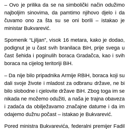
– Ovo je prilika da se na simbolički način odužimo
najboljim sinovima, da pamtimo njihovo djelo i da
čuvamo ono za šta su se oni borili – istakao je
ministar Bukvarević.
Spomenik “Ljiljan”, visok 16 metara, kako je dodao,
podignut je u čast svih branilaca BiH, prije svega u
čast šehida i poginulih boraca Gradačca, kao i svih
boraca na cijelog teritoriji BiH.
– Da nije bilo pripadnika Armije RBiH, boraca koji su
dali svoje živote i mladost za odbranu države, ne bi
bilo slobodne i cjelovite države BiH. Zbog toga im se
nikada ne možemo odužiti, a naša je trajna obaveza
i zadaća da obilježavamo značajne datume i da im
odajemo dužnu počast – istakao je Bukvarević.
Pored ministra Bukvarevića, federalni premijer Fadil