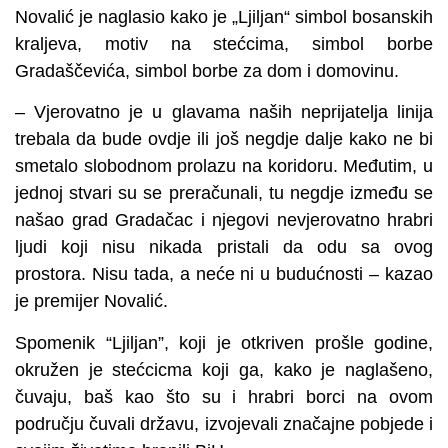
Novalić je naglasio kako je „Ljiljan“ simbol bosanskih
kraljeva, motiv na stećcima, simbol borbe
Gradaščevića, simbol borbe za dom i domovinu.
– Vjerovatno je u glavama naših neprijatelja linija
trebala da bude ovdje ili još negdje dalje kako ne bi
smetalo slobodnom prolazu na koridoru. Međutim, u
jednoj stvari su se preračunali, tu negdje između se
našao grad Gradačac i njegovi nevjerovatno hrabri
ljudi koji nisu nikada pristali da odu sa ovog
prostora. Nisu tada, a neće ni u budućnosti – kazao
je premijer Novalić.
Spomenik “Ljiljan”, koji je otkriven prošle godine,
okružen je stećcicma koji ga, kako je naglašeno,
čuvaju, baš kao što su i hrabri borci na ovom
području čuvali državu, izvojevali značajne pobjede i