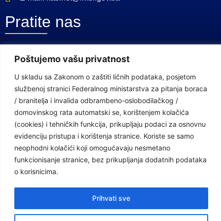
Pratite nas
Facebook Stranica
Poštujemo vašu privatnost
Youtube Kanal
U skladu sa Zakonom o zaštiti ličnih podataka, posjetom
službenoj stranici Federalnog ministarstva za pitanja boraca
Linkovi
/ branitelja i invalida odbrambeno-oslobodilačkog /
domovinskog rata automatski se, korištenjem kolačića
(cookies) i tehničkih funkcija, prikupljaju podaci za osnovnu
Vlada Federacije Bosne i Hercegovine
evidenciju pristupa i korištenja stranice. Koriste se samo
Federalno ministarstvo finansija
neophodni kolačići koji omogućavaju nesmetano
funkcionisanje stranice, bez prikupljanja dodatnih podataka
Federalni zavod za penzijsko i invalidsko osiguranje
o korisnicima.
Federalno ministarstvo rada i socijalne politike
Prihvati sve
Federalno ministarstvo za pitanja boraca /branitelja i invalida
odbrambeno-oslobodilačkog / domovinskog rata