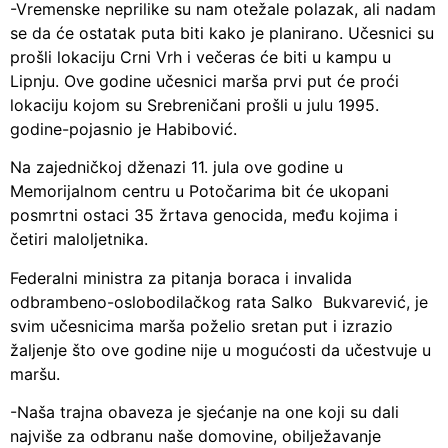
-Vremenske neprilike su nam otežale polazak, ali nadam
se da će ostatak puta biti kako je planirano. Učesnici su
prošli lokaciju Crni Vrh i večeras će biti u kampu u
Lipnju. Ove godine učesnici marša prvi put će proći
lokaciju kojom su Srebreničani prošli u julu 1995.
godine-pojasnio je Habibović.
Na zajedničkoj dženazi 11. jula ove godine u
Memorijalnom centru u Potočarima bit će ukopani
posmrtni ostaci 35 žrtava genocida, među kojima i
četiri maloljetnika.
Federalni ministra za pitanja boraca i invalida
odbrambeno-oslobodilačkog rata Salko Bukvarević, je
svim učesnicima marša poželio sretan put i izrazio
žaljenje što ove godine nije u mogućosti da učestvuje u
maršu.
-Naša trajna obaveza je sjećanje na one koji su dali
najviše za odbranu naše domovine, obilježavanje