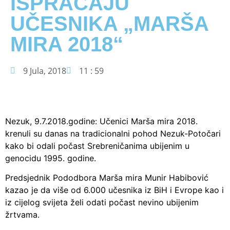
ISPRAĆAJU
UČESNIKA „MARŠA
MIRA 2018“
9 Jula, 2018
11 : 59
Nezuk, 9.7.2018.godine: Učenici Marša mira 2018.
krenuli su danas na tradicionalni pohod Nezuk-Potočari
kako bi odali počast Srebreničanima ubijenim u
genocidu 1995. godine.
Predsjednik Pododbora Marša mira Munir Habibović
kazao je da više od 6.000 učesnika iz BiH i Evrope kao i
iz cijelog svijeta želi odati počast nevino ubijenim
žrtvama.