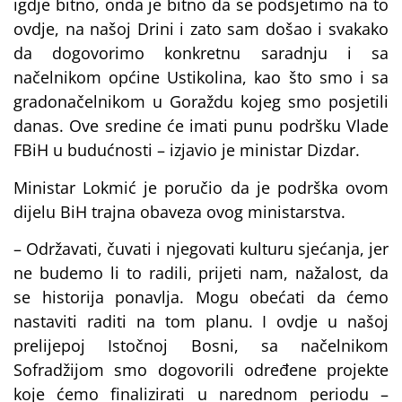
igdje bitno, onda je bitno da se podsjetimo na to
ovdje, na našoj Drini i zato sam došao i svakako
da dogovorimo konkretnu saradnju i sa
načelnikom općine Ustikolina, kao što smo i sa
gradonačelnikom u Goraždu kojeg smo posjetili
danas. Ove sredine će imati punu podršku Vlade
FBiH u budućnosti – izjavio je ministar Dizdar.
Ministar Lokmić je poručio da je podrška ovom
dijelu BiH trajna obaveza ovog ministarstva.
– Održavati, čuvati i njegovati kulturu sjećanja, jer
ne budemo li to radili, prijeti nam, nažalost, da
se historija ponavlja. Mogu obećati da ćemo
nastaviti raditi na tom planu. I ovdje u našoj
prelijepoj Istočnoj Bosni, sa načelnikom
Sofradžijom smo dogovorili određene projekte
koje ćemo finalizirati u narednom periodu –