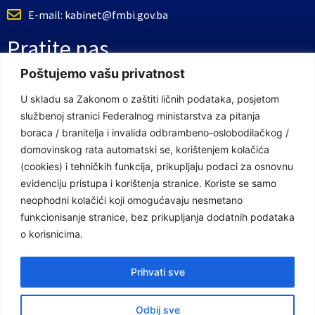
E-mail: kabinet@fmbi.gov.ba
Pratite nas
Poštujemo vašu privatnost
Facebook Stranica
U skladu sa Zakonom o zaštiti ličnih podataka, posjetom
službenoj stranici Federalnog ministarstva za pitanja
Youtube Kanal
boraca / branitelja i invalida odbrambeno-oslobodilačkog /
Linkovi
domovinskog rata automatski se, korištenjem kolačića
(cookies) i tehničkih funkcija, prikupljaju podaci za osnovnu
evidenciju pristupa i korištenja stranice. Koriste se samo
neophodni kolačići koji omogućavaju nesmetano
Vlada Federacije Bosne i Hercegovine
funkcionisanje stranice, bez prikupljanja dodatnih podataka
Federalno ministarstvo finansija
o korisnicima.
Federalni zavod za penzijsko i invalidsko osiguranje
Prihvati sve
Federalno ministarstvo rada i socijalne politike
Odbij sve