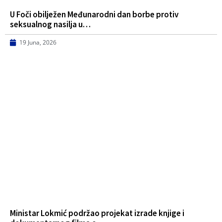
U Foči obilježen Međunarodni dan borbe protiv
seksualnog nasilja u…
19 Juna, 2026
Ministar Lokmić podržao projekat izrade knjige i