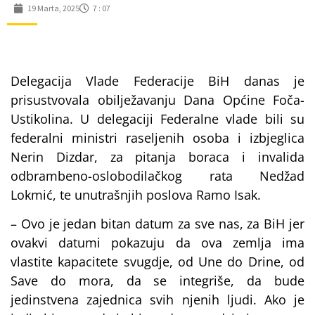
19 Marta, 2025
7 : 07
Delegacija Vlade Federacije BiH danas je
prisustvovala obilježavanju Dana Općine Foča-
Ustikolina. U delegaciji Federalne vlade bili su
federalni ministri raseljenih osoba i izbjeglica
Nerin Dizdar, za pitanja boraca i invalida
odbrambeno-oslobodilačkog rata Nedžad
Lokmić, te unutrašnjih poslova Ramo Isak.
– Ovo je jedan bitan datum za sve nas, za BiH jer
ovakvi datumi pokazuju da ova zemlja ima
vlastite kapacitete svugdje, od Une do Drine, od
Save do mora, da se integriše, da bude
jedinstvena zajednica svih njenih ljudi. Ako je