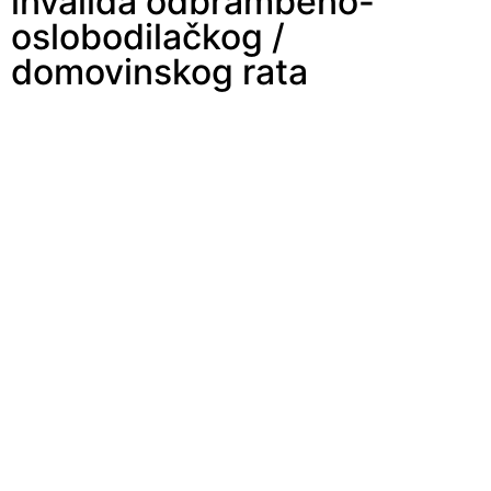
invalida odbrambeno-
oslobodilačkog /
domovinskog rata