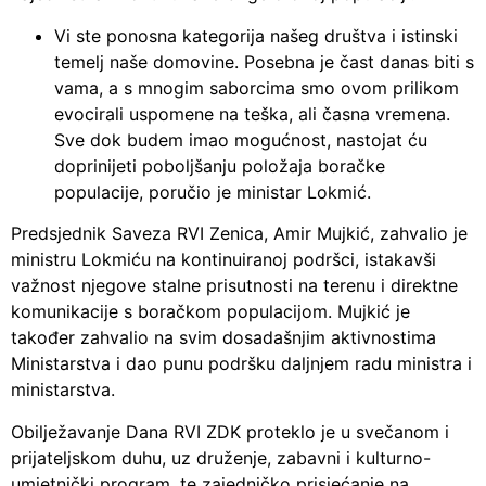
Vi ste ponosna kategorija našeg društva i istinski
temelj naše domovine. Posebna je čast danas biti s
vama, a s mnogim saborcima smo ovom prilikom
evocirali uspomene na teška, ali časna vremena.
Sve dok budem imao mogućnost, nastojat ću
doprinijeti poboljšanju položaja boračke
populacije, poručio je ministar Lokmić.
Predsjednik Saveza RVI Zenica, Amir Mujkić, zahvalio je
ministru Lokmiću na kontinuiranoj podršci, istakavši
važnost njegove stalne prisutnosti na terenu i direktne
komunikacije s boračkom populacijom. Mujkić je
također zahvalio na svim dosadašnjim aktivnostima
Ministarstva i dao punu podršku daljnjem radu ministra i
ministarstva.
Obilježavanje Dana RVI ZDK proteklo je u svečanom i
prijateljskom duhu, uz druženje, zabavni i kulturno-
umjetnički program, te zajedničko prisjećanje na