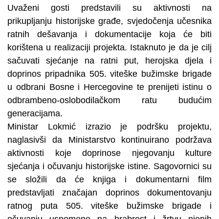
Uvaženi gosti predstavili su aktivnosti na
prikupljanju historijske građe, svjedočenja učesnika
ratnih dešavanja i dokumentacije koja će biti
korištena u realizaciji projekta. Istaknuto je da je cilj
sačuvati sjećanje na ratni put, herojska djela i
doprinos pripadnika 505. viteške bužimske brigade
u odbrani Bosne i Hercegovine te prenijeti istinu o
odbrambeno-oslobodilačkom ratu budućim
generacijama.
Ministar Lokmić izrazio je podršku projektu,
naglasivši da Ministarstvo kontinuirano podržava
aktivnosti koje doprinose njegovanju kulture
sjećanja i očuvanju historijske istine. Sagovornici su
se složili da će knjiga i dokumentarni film
predstavljati značajan doprinos dokumentovanju
ratnog puta 505. viteške bužimske brigade i
očuvanju uspomene na hrabrost i žrtvu njenih