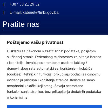
+387 33 21 29 32
E-mail: kabinet@fmbi.gov.ba
Pratite nas
Facebook Stranica
Poštujemo vašu privatnost
Youtube Kanal
U skladu sa Zakonom o zaštiti ličnih podataka, posjetom
službenoj stranici Federalnog ministarstva za pitanja boraca
Linkovi
/ branitelja i invalida odbrambeno-oslobodilačkog /
domovinskog rata automatski se, korištenjem kolačića
(cookies) i tehničkih funkcija, prikupljaju podaci za osnovnu
Vlada Federacije Bosne i Hercegovine
evidenciju pristupa i korištenja stranice. Koriste se samo
Federalno ministarstvo finansija
neophodni kolačići koji omogućavaju nesmetano
funkcionisanje stranice, bez prikupljanja dodatnih podataka
Federalni zavod za penzijsko i invalidsko osiguranje
o korisnicima.
Federalno ministarstvo rada i socijalne politike