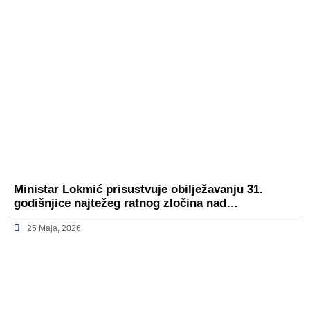
Ministar Lokmić prisustvuje obilježavanju 31.
godišnjice najtežeg ratnog zločina nad…
25 Maja, 2026