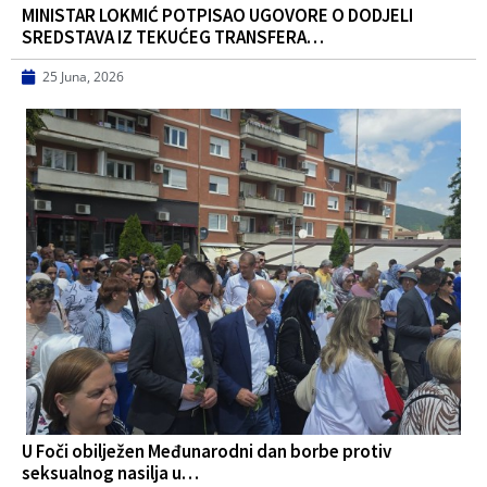
MINISTAR LOKMIĆ POTPISAO UGOVORE O DODJELI
SREDSTAVA IZ TEKUĆEG TRANSFERA…
25 Juna, 2026
U Foči obilježen Međunarodni dan borbe protiv
seksualnog nasilja u…