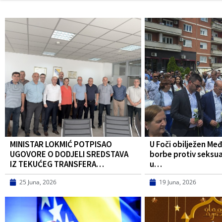
MINISTAR LOKMIĆ POTPISAO
U Foči obilježen Me
UGOVORE O DODJELI SREDSTAVA
borbe protiv seksua
IZ TEKUĆEG TRANSFERA…
u…
25 Juna, 2026
19 Juna, 2026