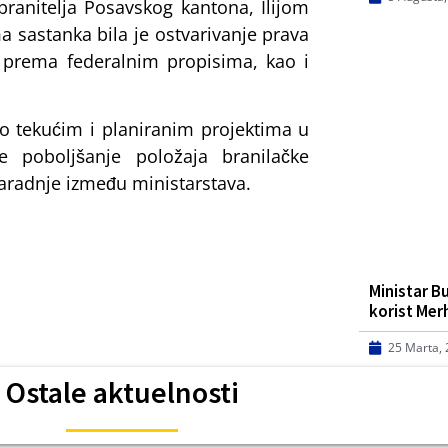
ranitelja Posavskog kantona, Ilijom
 sastanka bila je ostvarivanje prava
da prema federalnim propisima, kao i
 o tekućim i planiranim projektima u
 poboljšanje položaja branilačke
 saradnje između ministarstava.
Ministar B
korist Me
25 Marta,
Ostale aktuelnosti