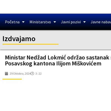
Početna
Ministarstvo
Javni pozivi
Javne naba
Izdvajamo
Ministar Nedžad Lokmić održao sastanak 
Posavskog kantona Ilijom Miškovićem
29 Oktobra, 2024
3 : 22