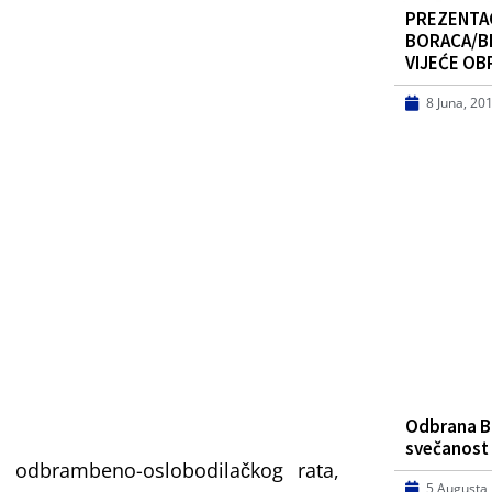
PREZENTAC
BORACA/BR
VIJEĆE O
8 Juna, 20
Odbrana Bi
svečanost
da odbrambeno-oslobodilačkog rata,
5 Augusta