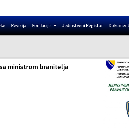
vke
Revizija
Fondacije
Jedinstveni Registar
Dokument
sa ministrom branitelja