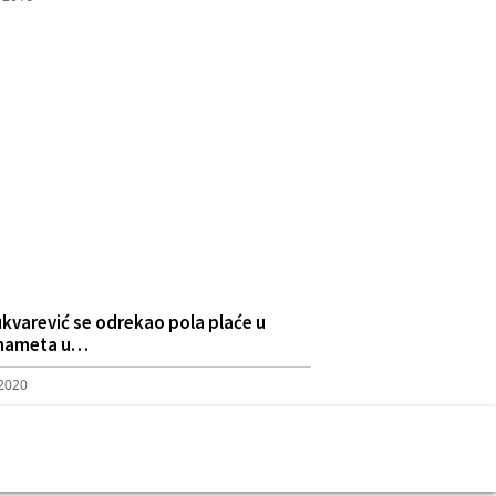
ukvarević se odrekao pola plaće u
rhameta u…
 2020