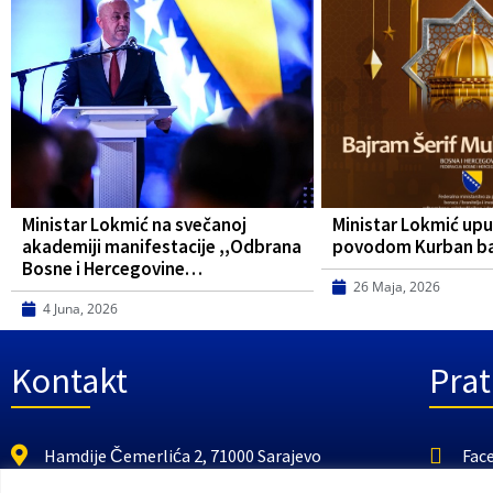
Ministar Lokmić na svečanoj
Ministar Lokmić upu
akademiji manifestacije ,,Odbrana
povodom Kurban b
Bosne i Hercegovine…
26 Maja, 2026
4 Juna, 2026
Kontakt
Prat
Hamdije Čemerlića 2, 71000 Sarajevo
Fac