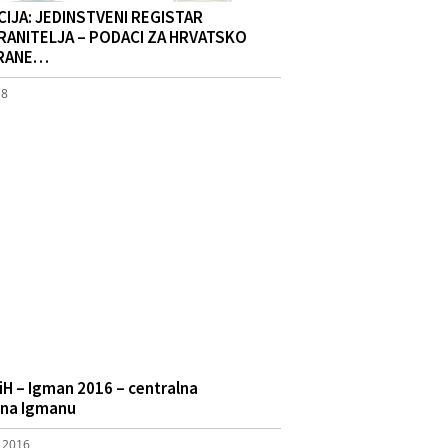
IJA: JEDINSTVENI REGISTAR
ANITELJA – PODACI ZA HRVATSKO
BRANE…
18
H – Igman 2016 – centralna
 na Igmanu
, 2016