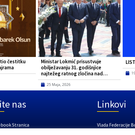
tio čestitku
Ministar Lokmić prisustvuje
LIS
ajrama
obilježavanju 31. godišnjice
najtežeg ratnog zločina nad…
1
25 Maja, 2026
ite nas
Linkovi
ebook Stranica
Vlada Federacije B