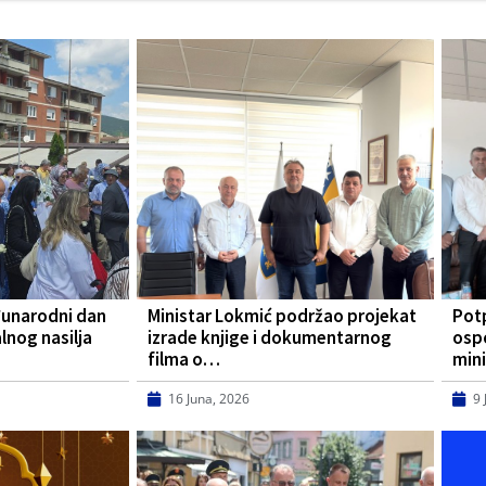
đunarodni dan
Ministar Lokmić podržao projekat
Pot
lnog nasilja
izrade knjige i dokumentarnog
osp
filma o…
mini
16 Juna, 2026
9 