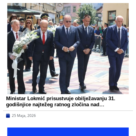
Ministar Lokmić prisustvuje obilježavanju 31.
godišnjice najtežeg ratnog zločina nad…
25 Maja, 2026