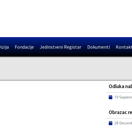
izija
Fondacije
Jedinstveni Registar
Dokumenti
Kontak
Odluka na
19 Septem
Obrazac re
28 Decemb