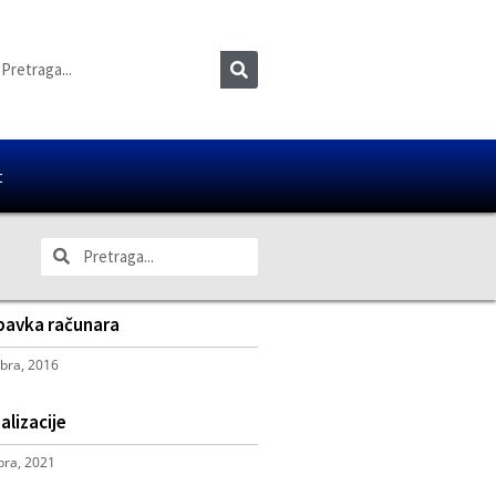
t
bavka računara
bra, 2016
alizacije
ra, 2021