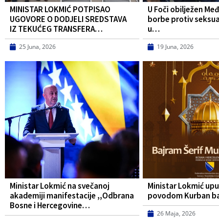
MINISTAR LOKMIĆ POTPISAO
U Foči obilježen Me
UGOVORE O DODJELI SREDSTAVA
borbe protiv seksua
IZ TEKUĆEG TRANSFERA…
u…
25 Juna, 2026
19 Juna, 2026
Ministar Lokmić na svečanoj
Ministar Lokmić upu
akademiji manifestacije ,,Odbrana
povodom Kurban b
Bosne i Hercegovine…
26 Maja, 2026