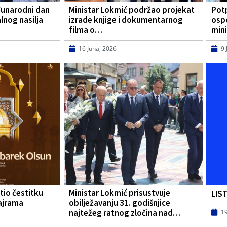
đunarodni dan
Ministar Lokmić podržao projekat
Pot
lnog nasilja
izrade knjige i dokumentarnog
osp
filma o…
mini
16 Juna, 2026
9 
tio čestitku
Ministar Lokmić prisustvuje
LIS
ajrama
obilježavanju 31. godišnjice
najtežeg ratnog zločina nad…
1