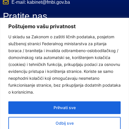
E-mail: kabinet@fmbi.gov.ba
Pratite nas
Poštujemo vašu privatnost
Facebook Stranica
U skladu sa Zakonom o zaštiti ličnih podataka, posjetom
službenoj stranici Federalnog ministarstva za pitanja
Youtube Kanal
boraca / branitelja i invalida odbrambeno-oslobodilačkog /
Linkovi
domovinskog rata automatski se, korištenjem kolačića
(cookies) i tehničkih funkcija, prikupljaju podaci za osnovnu
evidenciju pristupa i korištenja stranice. Koriste se samo
neophodni kolačići koji omogućavaju nesmetano
Vlada Federacije Bosne i Hercegovine
funkcionisanje stranice, bez prikupljanja dodatnih podataka
Federalno ministarstvo finansija
o korisnicima.
Federalni zavod za penzijsko i invalidsko osiguranje
Prihvati sve
Federalno ministarstvo rada i socijalne politike
Odbij sve
Federalno ministarstvo za pitanja boraca /branitelja i invalida odbrambeno-