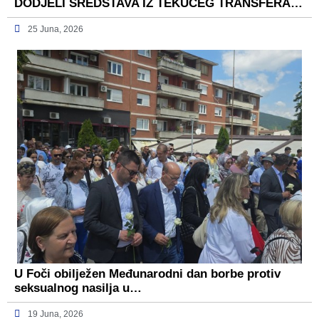
DODJELI SREDSTAVA IZ TEKUĆEG TRANSFERA…
25 Juna, 2026
U Foči obilježen Međunarodni dan borbe protiv
seksualnog nasilja u…
19 Juna, 2026