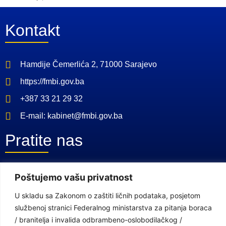
Kontakt
Hamdije Čemerlića 2, 71000 Sarajevo
https://fmbi.gov.ba
+387 33 21 29 32
E-mail: kabinet@fmbi.gov.ba
Pratite nas
Facebook Stranica
Poštujemo vašu privatnost
Youtube Kanal
U skladu sa Zakonom o zaštiti ličnih podataka, posjetom
službenoj stranici Federalnog ministarstva za pitanja boraca
Linkovi
/ branitelja i invalida odbrambeno-oslobodilačkog /