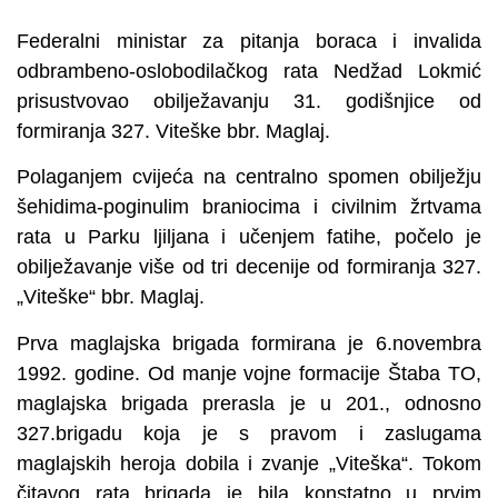
Federalni ministar za pitanja boraca i invalida
odbrambeno-oslobodilačkog rata Nedžad Lokmić
prisustvovao obilježavanju 31. godišnjice od
formiranja 327. Viteške bbr. Maglaj.
Polaganjem cvijeća na centralno spomen obilježju
šehidima-poginulim braniocima i civilnim žrtvama
rata u Parku ljiljana i učenjem fatihe, počelo je
obilježavanje više od tri decenije od formiranja 327.
„Viteške“ bbr. Maglaj.
Prva maglajska brigada formirana je 6.novembra
1992. godine. Od manje vojne formacije Štaba TO,
maglajska brigada prerasla je u 201., odnosno
327.brigadu koja je s pravom i zaslugama
maglajskih heroja dobila i zvanje „Viteška“. Tokom
čitavog rata brigada je bila konstatno u prvim