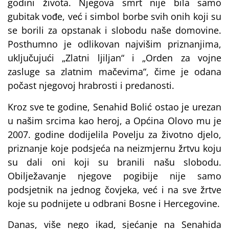
godini života. Njegova smrt nije bila samo
gubitak vođe, već i simbol borbe svih onih koji su
se borili za opstanak i slobodu naše domovine.
Posthumno je odlikovan najvišim priznanjima,
uključujući „Zlatni ljiljan“ i „Orden za vojne
zasluge sa zlatnim mačevima“, čime je odana
počast njegovoj hrabrosti i predanosti.
Kroz sve te godine, Senahid Bolić ostao je urezan
u našim srcima kao heroj, a Općina Olovo mu je
2007. godine dodijelila Povelju za životno djelo,
priznanje koje podsjeća na neizmjernu žrtvu koju
su dali oni koji su branili našu slobodu.
Obilježavanje njegove pogibije nije samo
podsjetnik na jednog čovjeka, već i na sve žrtve
koje su podnijete u odbrani Bosne i Hercegovine.
Danas, više nego ikad, sjećanje na Senahida