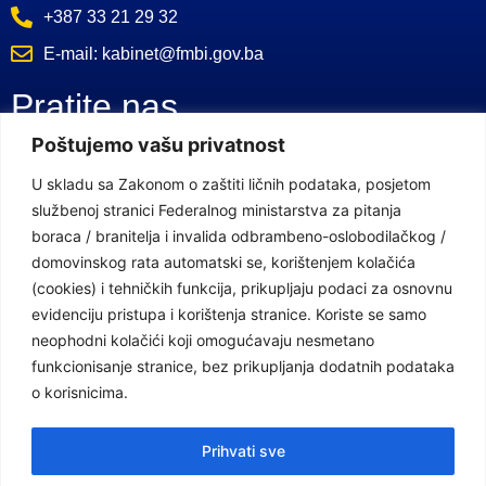
+387 33 21 29 32
E-mail: kabinet@fmbi.gov.ba
Pratite nas
Poštujemo vašu privatnost
Facebook Stranica
U skladu sa Zakonom o zaštiti ličnih podataka, posjetom
službenoj stranici Federalnog ministarstva za pitanja
Youtube Kanal
boraca / branitelja i invalida odbrambeno-oslobodilačkog /
Linkovi
domovinskog rata automatski se, korištenjem kolačića
(cookies) i tehničkih funkcija, prikupljaju podaci za osnovnu
evidenciju pristupa i korištenja stranice. Koriste se samo
neophodni kolačići koji omogućavaju nesmetano
Vlada Federacije Bosne i Hercegovine
funkcionisanje stranice, bez prikupljanja dodatnih podataka
Federalno ministarstvo finansija
o korisnicima.
Federalni zavod za penzijsko i invalidsko osiguranje
Prihvati sve
Federalno ministarstvo rada i socijalne politike