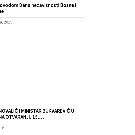
povodom Dana nezavisnosti Bosne i
ne
a, 2025
NOVALIĆ I MINISTAR BUKVAREVIĆ U
NA OTVARANJU 15.…
018