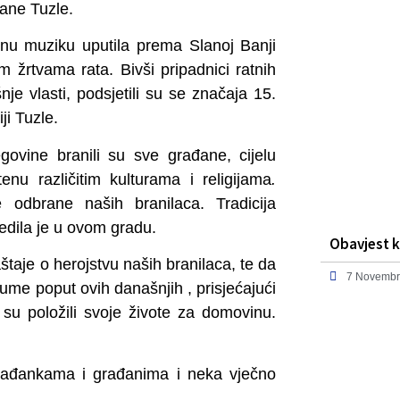
ane Tuzle.
nu muziku uputila prema Slanoj Banji
m žrtvama rata. Bivši pripadnici ratnih
šnje vlasti, podsjetili su se značaja 15.
ji Tuzle.
ovine branili su sve građane, cijelu
etenu različitim kulturama i religijama
.
odbrane naših branilaca. Tradicija
edila je u ovom gradu.
Obavjest k
taje o herojstvu naših branilaca, te da
7 Novembr
ume poput ovih današnjih , prisjećajući
 su položili svoje živote za domovinu.
rađankama i građanima i neka vječno
.