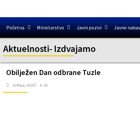
Početna
Ministarstvo
Javni pozivi
Javne naba
Aktuelnosti
-
Izdvajamo
Obilježen Dan odbrane Tuzle
15 Maja, 2023
4 : 26