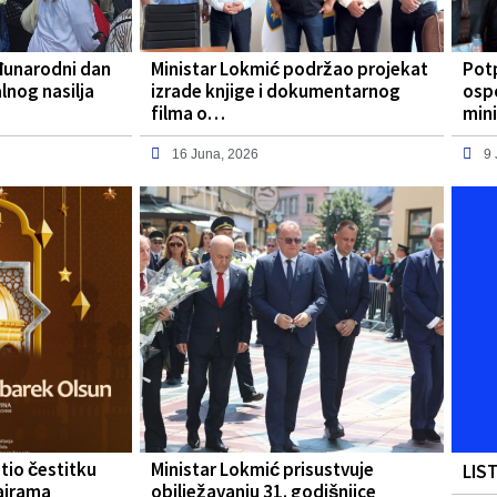
đunarodni dan
Ministar Lokmić podržao projekat
Pot
lnog nasilja
izrade knjige i dokumentarnog
osp
filma o…
mini
16 Juna, 2026
9
tio čestitku
Ministar Lokmić prisustvuje
LIS
ajrama
obilježavanju 31. godišnjice