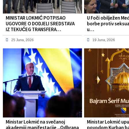
MINISTAR LOKMIĆ POTPISAO
U Foči obilježen Me
UGOVORE O DODJELI SREDSTAVA
borbe protiv seksua
IZ TEKUĆEG TRANSFERA…
u…
25 Juna, 2026
19 Juna, 2026
Ministar Lokmić na svečanoj
Ministar Lokmić upu
akademiji manifestacije ,,Odbrana
povodom Kurban b