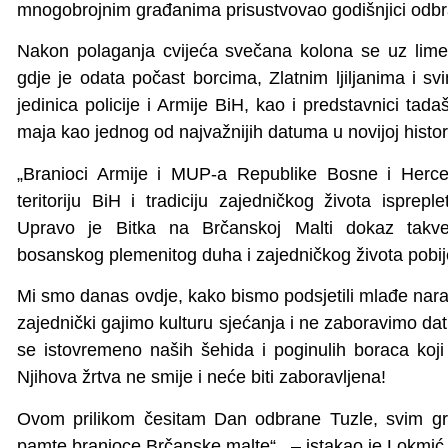
mnogobrojnim građanima prisustvovao godišnjici odbr
Nakon polaganja cvijeća svečana kolona se uz lime
gdje je odata počast borcima, Zlatnim ljiljanima i svi
jedinica policije i Armije BiH, kao i predstavnici tada
maja kao jednog od najvažnijih datuma u novijoj histori
„Branioci Armije i MUP-a Republike Bosne i Herceg
teritoriju BiH i tradiciju zajedničkog života isprepl
Upravo je Bitka na Brčanskoj Malti dokaz takve 
bosanskog plemenitog duha i zajedničkog života pobij
Mi smo danas ovdje, kako bismo podsjetili mlađe naraš
zajednički gajimo kulturu sjećanja i ne zaboravimo dat
se istovremeno naših šehida i poginulih boraca koji
Njihova žrtva ne smije i neće biti zaboravljena!
Ovom prilikom česitam Dan odbrane Tuzle, svim g
pamte branioce Brčanske malte“, – istakao je Lokmić