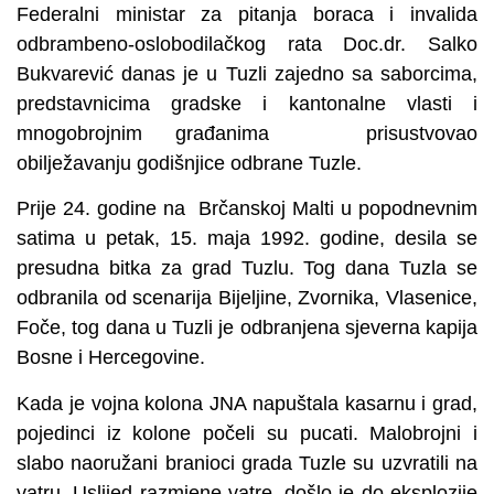
Federalni ministar za pitanja boraca i invalida
odbrambeno-oslobodilačkog rata Doc.dr. Salko
Bukvarević danas je u Tuzli zajedno sa saborcima,
predstavnicima gradske i kantonalne vlasti i
mnogobrojnim građanima prisustvovao
obilježavanju godišnjice odbrane Tuzle.
Prije 24. godine na Brčanskoj Malti u popodnevnim
satima u petak, 15. maja 1992. godine, desila se
presudna bitka za grad Tuzlu. Tog dana Tuzla se
odbranila od scenarija Bijeljine, Zvornika, Vlasenice,
Foče, tog dana u Tuzli je odbranjena sjeverna kapija
Bosne i Hercegovine.
Kada je vojna kolona JNA napuštala kasarnu i grad,
pojedinci iz kolone počeli su pucati. Malobrojni i
slabo naoružani branioci grada Tuzle su uzvratili na
vatru. Uslijed razmjene vatre, došlo je do eksplozije