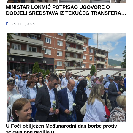
MINISTAR LOKMIĆ POTPISAO UGOVORE O
DODJELI SREDSTAVA IZ TEKUĆEG TRANSFERA…
25 Juna, 2026
U Foči obilježen Međunarodni dan borbe protiv
seksualnog nasilja u…