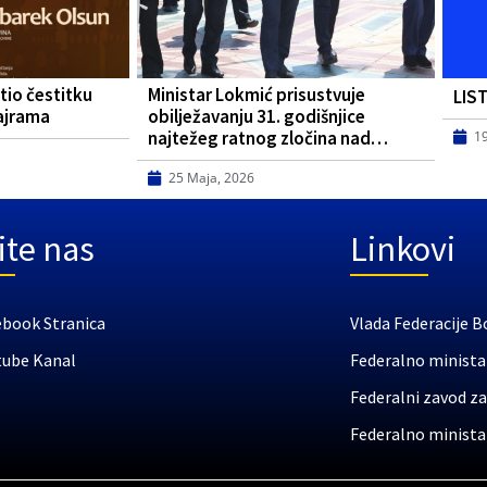
tio čestitku
Ministar Lokmić prisustvuje
LIS
ajrama
obilježavanju 31. godišnjice
najtežeg ratnog zločina nad…
1
25 Maja, 2026
ite nas
Linkovi
ebook Stranica
Vlada Federacije B
tube Kanal
Federalno ministar
Federalni zavod za
Federalno ministar