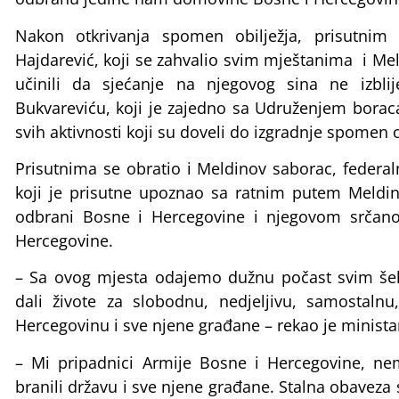
Nakon otkrivanja spomen obilježja, prisutnim
Hajdarević, koji se zahvalio svim mještanima i M
učinili da sjećanje na njegovog sina ne izbli
Bukvareviću, koji je zajedno sa Udruženjem boraca 
svih aktivnosti koji su doveli do izgradnje spomen o
Prisutnima se obratio i Meldinov saborac, federaln
koji je prisutne upoznao sa ratnim putem Meldi
odbrani Bosne i Hercegovine i njegovom srčan
Hercegovine.
– Sa ovog mjesta odajemo dužnu počast svim šeh
dali živote za slobodnu, nedjeljivu, samostal
Hercegovinu i sve njene građane – rekao je minista
– Mi pripadnici Armije Bosne i Hercegovine, n
branili državu i sve njene građane. Stalna obaveza