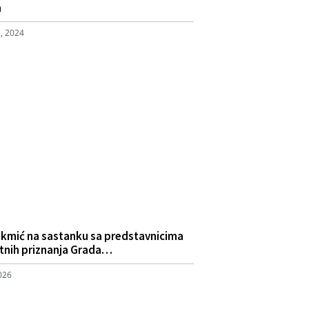
a
, 2024
okmić na sastanku sa predstavnicima
atnih priznanja Grada…
2026