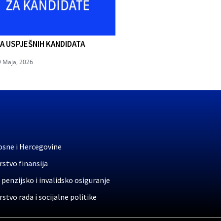
TA USPJEŠNIH KANDIDATA
9 Maja, 2026
osne i Hercegovine
stvo finansija
 penzijsko i invalidsko osiguranje
stvo rada i socijalne politike