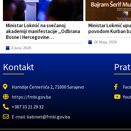
Ministar Lokmić na svečanoj
Ministar Lokmić upu
akademiji manifestacije ,,Odbrana
povodom Kurban b
Bosne i Hercegovine…
26 Maja, 2026
4 Juna, 2026
Kontakt
Prat
Hamdije Čemerlića 2, 71000 Sarajevo
Fac
https://fmbi.gov.ba
You
+387 33 21 29 32
E-mail: kabinet@fmbi.gov.ba