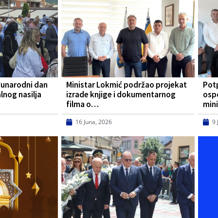
đunarodni dan
Ministar Lokmić podržao projekat
Pot
lnog nasilja
izrade knjige i dokumentarnog
osp
filma o…
mini
16 Juna, 2026
9 