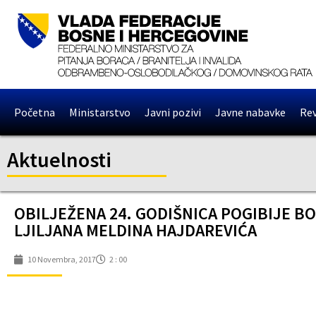
Početna
Ministarstvo
Javni pozivi
Javne nabavke
Rev
Aktuelnosti
OBILJEŽENA 24. GODIŠNICA POGIBIJE B
LJILJANA MELDINA HAJDAREVIĆA
10 Novembra, 2017
2 : 00