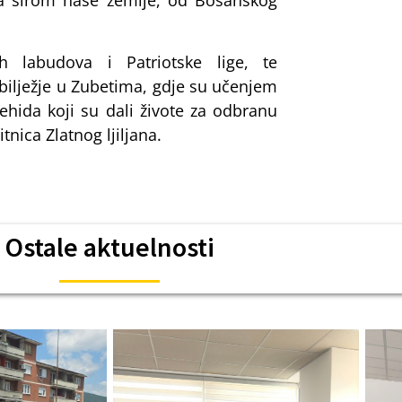
ima širom naše zemlje, od Bosanskog
h labudova i Patriotske lige, te
bilježje u Zubetima, gdje su učenjem
ehida koji su dali živote za odbranu
nica Zlatnog ljiljana.
Ostale aktuelnosti