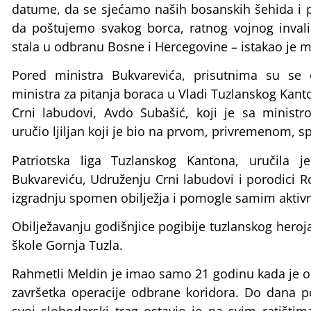
datume, da se sjećamo naših bosanskih šehida i po
da poštujemo svakog borca, ratnog vojnog invali
stala u odbranu Bosne i Hercegovine – istakao je mi
Pored ministra Bukvarevića, prisutnima su se 
ministra za pitanja boraca u Vladi Tuzlanskog Kant
Crni labudovi, Avdo Subašić, koji je sa minis
uručio ljiljan koji je bio na prvom, privremenom, s
Patriotska liga Tuzlanskog Kantona, uručila je
Bukvareviću, Udruženju Crni labudovi i porodici Ro
izgradnju spomen obilježja i pomogle samim aktivn
Obilježavanju godišnjice pogibije tuzlanskog heroj
škole Gornja Tuzla.
Rahmetli Meldin je imao samo 21 godinu kada je 
završetka operacije odbrane koridora. Do dana pog