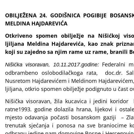
OBILJEŽENA 24. GODIŠNICA POGIBIJE BOSANS
MELDINA HAJDAREVIĆA
Otkriveno spomen obilježje na Nišićkoj viso
ljiljana Meldina Hajdarevića, kao znak prizna
koji su zajedno sa njim rame uz rame, branili 
Federalni mi
Nišićka visoravan, 10.11.2017.godine:
odbrambeno oslobodilačkoga rata, doc.dr. Sal
Nusretom Hajdarevićem i Meldinom Hajdarevićem, 
ljiljana, otkrio spomen obilježje podignuto u čast 
Nišička visoravan, žila kucavica i jedini koridor 
ratne1993. godine dolazila hrana, lijekovi i ostal
mjesto odavanja počasti bosanskom gaziji – Zlat
trenutak sjećanja i ponosa na sve braniocime koji
odbranu jedine nam domovine Bosne i Hercegovin