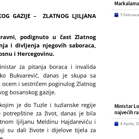
Markalam
KOG GAZIJE – ZLATNOG LJILJANA
5 Februara
ravni, podignuto u čast Zlatnog
nja i divljenja njegovih saboraca,
Bosnu i Hercegovinu.
nistar za pitanja boraca i invalida
ko Bukvarević, danas je skupa sa
ocem i sestričem poginulog Zlatnog
ovog bosanskog gazije.
kojim je do Tuzle i tuzlanske regije
Ministar L
najvećih r
e potrepštine za život, danas je bila
nom ljiljanu Meldinu Hajdareviću i
6 Aprila, 
 su dali živote i dijelove tijela za
e.