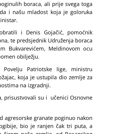
ginulih boraca, ali prije svega toga
da i našu mladost koja je goloruka
nistar.
obratili i Denis Gojačić, pomoćnik
ona, te predsjednik Udruženja boraca
trom Bukvarevićem, Meldinovom ocu
pomen obilježju.
 Povelju Patriotske lige, ministru
žajac, koja je ustupila dio zemlje za
ostima na izgradnji.
a, prisustvovali su i učenici Osnovne
od agresorske granate poginuo nakon
ibije, bio je ranjen čak tri puta, a