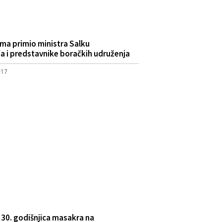
ema primio ministra Salku
a i predstavnike boračkih udruženja
017
 30. godišnjica masakra na