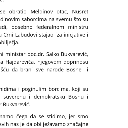
 se obratio Meldinov otac, Nusret
eldinovim saborcima na svemu što su
jedi, posebno federalnom ministru
Crni Labudovi stajao iza inicjative i
bilježja.
i ministar doc.dr. Salko Bukvarević,
na Hajdarevića, njegovom doprinosu
ošću da brani sve narode Bosne i
idima i poginulim borcima, koji su
nu, suverenu i demokratsku Bosnu i
r Bukvarević.
emamo čega da se stidimo, jer smo
 svih nas je da obilježavamo značajne