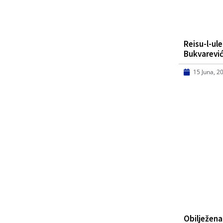
Reisu-l-ul
Bukvarević
15 Juna, 2
Obilježena