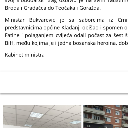
svoj slobodarski trag ostavio je na svim ratišt
Broda i Gradačca do Teočaka i Goražda.
Ministar Bukvarević je sa saborcima iz Crni
predstavnicima općine Kladanj, obišao i spomen o
Fatihe i polaganjem cvijeća odali počast za šest š
BiH, među kojima je i jedna bosanska heroina, dobit
Kabinet ministra