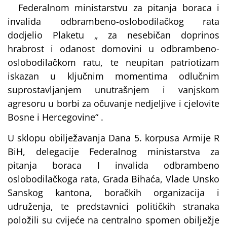
Federalnom ministarstvu za pitanja boraca i
invalida odbrambeno-oslobodilačkog rata
dodjelio Plaketu „ za nesebičan doprinos
hrabrost i odanost domovini u odbrambeno-
oslobodilačkom ratu, te neupitan patriotizam
iskazan u ključnim momentima odlučnim
suprostavljanjem unutrašnjem i vanjskom
agresoru u borbi za očuvanje nedjeljive i cjelovite
Bosne i Hercegovine“ .
U sklopu obilježavanja Dana 5. korpusa Armije R
BiH, delegacije Federalnog ministarstva za
pitanja boraca I invalida odbrambeno
oslobodilačkoga rata, Grada Bihaća, Vlade Unsko
Sanskog kantona, boračkih organizacija i
udruženja, te predstavnici političkih stranaka
položili su cvijeće na centralno spomen obilježje