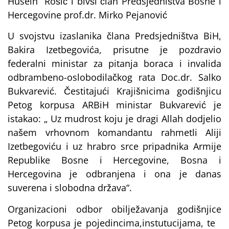
Husein Rošić i bivši član Predsjedništva Bosne i
Hercegovine prof.dr. Mirko Pejanović
U svojstvu izaslanika člana Predsjedništva BiH,
Bakira Izetbegovića, prisutne je pozdravio
federalni ministar za pitanja boraca i invalida
odbrambeno-oslobodilačkog rata Doc.dr. Salko
Bukvarević. Čestitajući Krajišnicima godišnjicu
Petog korpusa ARBiH ministar Bukvarević je
istakao: „ Uz mudrost koju je dragi Allah dodjelio
našem vrhovnom komandantu rahmetli Aliji
Izetbegoviću i uz hrabro srce pripadnika Armije
Republike Bosne i Hercegovine, Bosna i
Hercegovina je odbranjena i ona je danas
suverena i slobodna država“.
Organizacioni odbor obilježavanja godišnjice
Petog korpusa je pojedincima,instutucijama, te