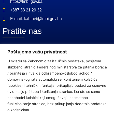
https://fmbi.gov.ba
+387 33 21 29 32
E-mail: kabinet@fmbi.gov.ba
Pratite nas
Facebook Stranica
Poštujemo vašu privatnost
Youtube Kanal
U skladu sa Zakonom o zaštiti ličnih podataka, posjetom
Linkovi
službenoj stranici Federalnog ministarstva za pitanja boraca
/ branitelja i invalida odbrambeno-oslobodilačkog /
domovinskog rata automatski se, korištenjem kolačića
(cookies) i tehničkih funkcija, prikupljaju podaci za osnovnu
Vlada Federacije Bosne i Hercegovine
evidenciju pristupa i korištenja stranice. Koriste se samo
Federalno ministarstvo finansija
neophodni kolačići koji omogućavaju nesmetano
funkcionisanje stranice, bez prikupljanja dodatnih podataka
Federalni zavod za penzijsko i invalidsko osiguranje
o korisnicima.
Federalno ministarstvo rada i socijalne politike