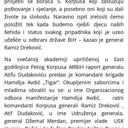
prisjetili se boraca 5. Korpusa koji zaslužuju
poštovanje i sjećanje, a posebno oni koji su dali
živote za slobodu. Naravno ispit zrelosti ćemo
položiti tek kada budemo rješili djecu naših
šehida i status svakog pripadnika koji je uzeo
učešće u odbrani države BiH – kazao je general
Ramiz Dreković.
Na svečanoj akademiji upriličenoj u čast
godišnjice Petog Korpusa ARBiH raport generalu
Atifu Dudakoviću predao je komandant brigade
Hamdija Avdić „Tigar“. Okupljenim saborcima i
mladima obratili su se: u ime Organizacionog
odbora manifestacije Hamdija Avdić, ratni
komandanti Korpusa generali Ramiz Dreković ,
Atif Dudaković, u ime Udruženja generala,
general Džemal Merdan, premijer vlade USK