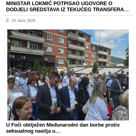
MINISTAR LOKMIĆ POTPISAO UGOVORE O
DODJELI SREDSTAVA IZ TEKUĆEG TRANSFERA…
25 Juna, 2026
U Foči obilježen Međunarodni dan borbe protiv
seksualnog nasilja u…