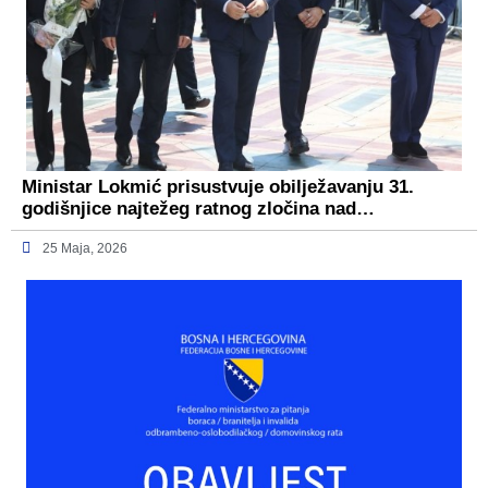
Ministar Lokmić prisustvuje obilježavanju 31.
godišnjice najtežeg ratnog zločina nad…
25 Maja, 2026