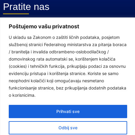
Pratite nas
Poštujemo vašu privatnost
Facebook Stranica
U skladu sa Zakonom o zaštiti ličnih podataka, posjetom
Youtube Kanal
službenoj stranici Federalnog ministarstva za pitanja boraca
Linkovi
/ branitelja i invalida odbrambeno-oslobodilačkog /
domovinskog rata automatski se, korištenjem kolačića
(cookies) i tehničkih funkcija, prikupljaju podaci za osnovnu
Vlada Federacije Bosne i Hercegovine
evidenciju pristupa i korištenja stranice. Koriste se samo
neophodni kolačići koji omogućavaju nesmetano
Federalno ministarstvo finansija
funkcionisanje stranice, bez prikupljanja dodatnih podataka
Federalni zavod za penzijsko i invalidsko osiguranje
o korisnicima.
Federalno ministarstvo rada i socijalne politike
Prihvati sve
Federalno ministarstvo za pitanja boraca /branitelja i invalida
odbrambeno-oslobodilačkog / domovinskog rata
Odbij sve