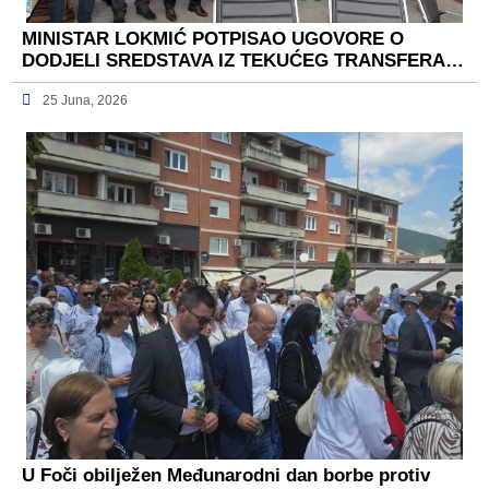
MINISTAR LOKMIĆ POTPISAO UGOVORE O
DODJELI SREDSTAVA IZ TEKUĆEG TRANSFERA…
25 Juna, 2026
U Foči obilježen Međunarodni dan borbe protiv