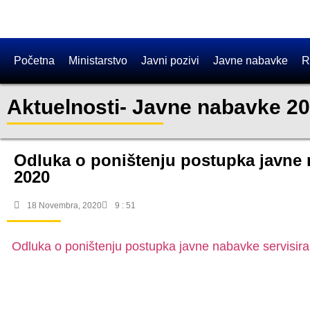
Početna
Ministarstvo
Javni pozivi
Javne nabavke
R
Aktuelnosti
-
Javne nabavke 2
Odluka o poništenju postupka javne n
2020
18 Novembra, 2020
9 : 51
Odluka o poništenju postupka javne nabavke servisira