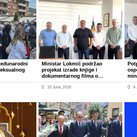
Međunarodni
Ministar Lokmić podržao
Pot
seksualnog
projekat izrade knjige i
osp
dokumentarnog filma o…
min
16 Juna, 2026
9