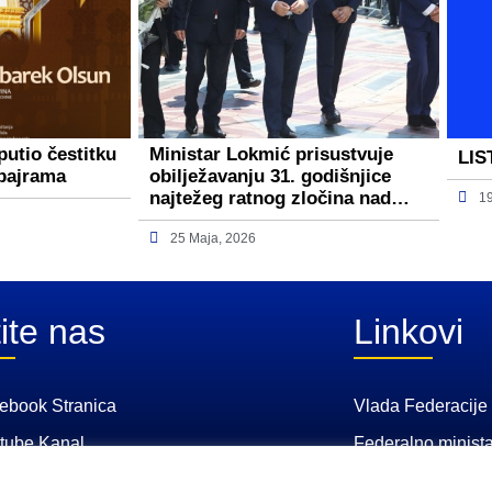
putio čestitku
Ministar Lokmić prisustvuje
LIS
bajrama
obilježavanju 31. godišnjice
najtežeg ratnog zločina nad…
1
25 Maja, 2026
ite nas
Linkovi
ebook Stranica
Vlada Federacije
tube Kanal
Federalno minista
Federalni zavod z