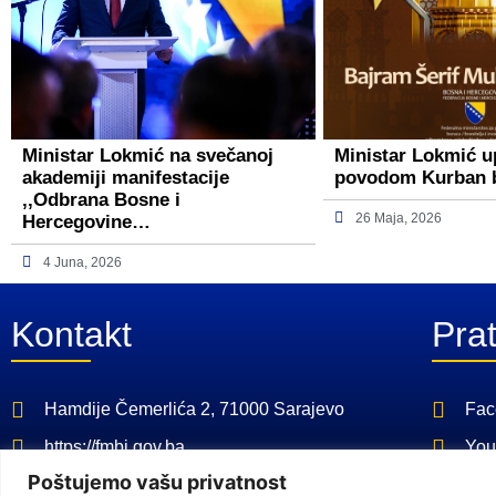
Ministar Lokmić na svečanoj
Ministar Lokmić u
akademiji manifestacije
povodom Kurban 
,,Odbrana Bosne i
26 Maja, 2026
Hercegovine…
4 Juna, 2026
Kontakt
Prat
Hamdije Čemerlića 2, 71000 Sarajevo
Fac
https://fmbi.gov.ba
You
Poštujemo vašu privatnost
+387 33 21 29 32