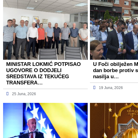
MINISTAR LOKMIĆ POTPISAO
U Foči obilježen 
UGOVORE O DODJELI
dan borbe protiv 
SREDSTAVA IZ TEKUĆEG
nasilja u…
TRANSFERA…
19 Juna, 2026
25 Juna, 2026