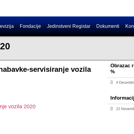
evizija
Fondacije
Jedinstveni Registar
Dokumenti
Kon
020
Obrazac r
abavke-servisiranje vozila
%
4 Decembr
Informaci
nje vozila 2020
22 Novemb