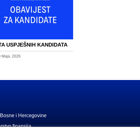
TA USPJEŠNIH KANDIDATA
9 Maja, 2026
 Bosne i Hercegovine
rstvo finansija
a penzijsko i invalidsko