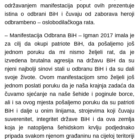
održavanjem manifestacija poput ovih prezentuje
istina o odbrani BiH i čuvaju od zaborava heroji
odbrambeno – oslobodilačkoga rata.
– Manifestacija Odbrana BiH – Igman 2017 imala je
za cilj da okupi patriote BiH, da pošaljemo još
jednom poruku da mi nismo željeli rat, da je
izvedena brutalna agresija na državu BiH da su
njeni najbolji sinovi stali u odbranu BiH i da su dali
svoje živote. Ovom manifestacijom smo željeli još
jednom poslati poruku da je naša krajnja zadaća da
čuvamo sjećanje na naše šehide i poginule borce,
ali i sa ovog mjesta pošaljemo poruku da su patrioti
BiH i dalje u onim linijama, strojevima koji čuvaju
suverenitet, integritet države BiH i da ova zemlja
koja je natopljena šehidskom krvlju podjednako
pripada svakom njenom građaninu na cijeloj teritoriji