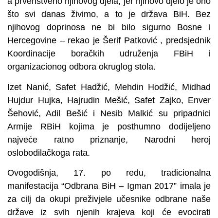
a prvenstveno njihovog djela, jer njihovo djelo je ono
što svi danas živimo, a to je država BiH. Bez
njihovog doprinosa ne bi bilo sigurno Bosne i
Hercegovine – rekao je Šerif Patković , predsjednik
Koordinacije boračkih udruženja FBiH i
organizacionog odbora okruglog stola.
Izet Nanić, Safet Hadžić, Mehdin Hodžić, Midhad
Hujdur Hujka, Hajrudin Mešić, Safet Zajko, Enver
Šehović, Adil Bešić i Nesib Malkić su pripadnici
Armije RBiH kojima je posthumno dodijeljeno
najveće ratno priznanje, Narodni heroj
oslobodilačkoga rata.
Ovogodišnja, 17. po redu, tradicionalna
manifestacija “Odbrana BiH – Igman 2017” imala je
za cilj da okupi preživjele učesnike odbrane naše
države iz svih njenih krajeva koji će evocirati