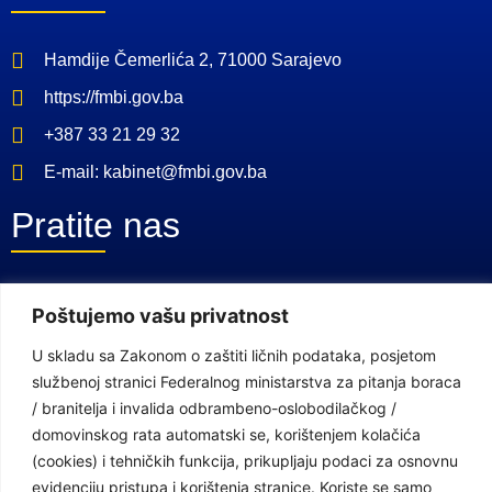
Hamdije Čemerlića 2, 71000 Sarajevo
https://fmbi.gov.ba
+387 33 21 29 32
E-mail: kabinet@fmbi.gov.ba
Pratite nas
Facebook Stranica
Poštujemo vašu privatnost
Youtube Kanal
U skladu sa Zakonom o zaštiti ličnih podataka, posjetom
Linkovi
službenoj stranici Federalnog ministarstva za pitanja boraca
/ branitelja i invalida odbrambeno-oslobodilačkog /
domovinskog rata automatski se, korištenjem kolačića
(cookies) i tehničkih funkcija, prikupljaju podaci za osnovnu
Vlada Federacije Bosne i Hercegovine
evidenciju pristupa i korištenja stranice. Koriste se samo