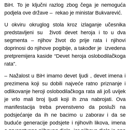
BiH. To je ključni razlog zbog čega je nemoguća
podjela ove države – rekao je ministar Bukvarević.
U okviru okruglog stola kroz izlaganje učesnika
predstavljeni su životi devet heroja i to u dva
segmenta – njihov život do prije rata i njihovi
doprinosi do njihove pogibije, a također je izvedena
pretpremijera kaside “Devet heroja oslobodilačkoga
rata”.
– Nažalost u BiH imamo devet ljudi , devet imena i
prezimena koji su dobili najveće ratno priznanje i
odlikovanje heroji oslobodilačkoga rata ali još uvijek
je vrlo mali broj ljudi koji ih zna nabrojati. Ova
manifestacija treba prvenstveno da posluži na
podsjećanje da ih ne bacimo u zaborav i da se
buduće generacije podsjete i njihovih likova, imena