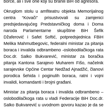
borce, ali i sve one koji su branili BiH od agresora.
Okruglom stolu u amfiteatru objekta Memorijalnog
centra “Kovači” prisustvovali su zamjenici
predsjedavajućeg Predstavničkog doma i Doma
naroda Parlamentarne skupštine BiH Šefik
Džaferović i Safet Softić, potpredsjednica FBiH
Melika Mahmutbegovic, federalni ministar za pitanja
boraca i invalida odbrambeno -oslobodilačkoga rata
Doc.dr. Salko Bukvarević, ministar za boračka
pitanja Kantona Sarajevo Muharem Fišo, načelnik
sarajevske Općine Centar Nedžad Ajnadžić, članovi
porodica šehida i poginulih boraca, ratni i vojni
invalidi, komandanti i brojni građani.
Ministar za pitanja boraca i invalida odbrambeno –
oslobodilačkoga rata u vladi Federacije BiH Doc.dr.
Salko Bukvarević u uvodnom govoru kazao je da se