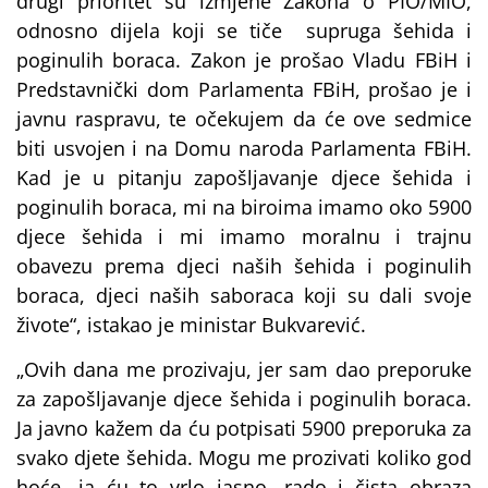
drugi prioritet su izmjene Zakona o PIO/MIO,
odnosno dijela koji se tiče supruga šehida i
poginulih boraca. Zakon je prošao Vladu FBiH i
Predstavnički dom Parlamenta FBiH, prošao je i
javnu raspravu, te očekujem da će ove sedmice
biti usvojen i na Domu naroda Parlamenta FBiH.
Kad je u pitanju zapošljavanje djece šehida i
poginulih boraca, mi na biroima imamo oko 5900
djece šehida i mi imamo moralnu i trajnu
obavezu prema djeci naših šehida i poginulih
boraca, djeci naših saboraca koji su dali svoje
živote“, istakao je ministar Bukvarević.
„Ovih dana me prozivaju, jer sam dao preporuke
za zapošljavanje djece šehida i poginulih boraca.
Ja javno kažem da ću potpisati 5900 preporuka za
svako djete šehida. Mogu me prozivati koliko god
hoće, ja ću to vrlo jasno, rado i čista obraza