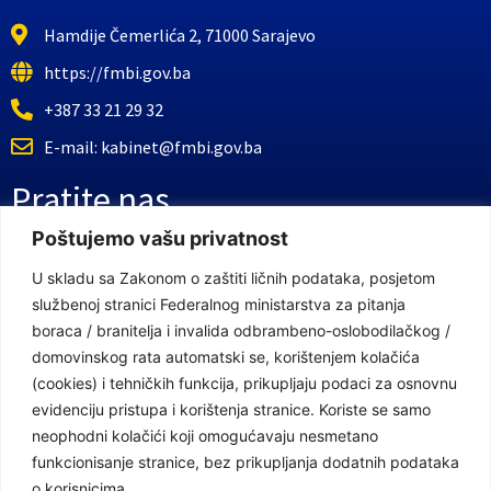
Hamdije Čemerlića 2, 71000 Sarajevo
https://fmbi.gov.ba
+387 33 21 29 32
E-mail: kabinet@fmbi.gov.ba
Pratite nas
Poštujemo vašu privatnost
Facebook Stranica
U skladu sa Zakonom o zaštiti ličnih podataka, posjetom
službenoj stranici Federalnog ministarstva za pitanja
Youtube Kanal
boraca / branitelja i invalida odbrambeno-oslobodilačkog /
Linkovi
domovinskog rata automatski se, korištenjem kolačića
(cookies) i tehničkih funkcija, prikupljaju podaci za osnovnu
evidenciju pristupa i korištenja stranice. Koriste se samo
neophodni kolačići koji omogućavaju nesmetano
Vlada Federacije Bosne i Hercegovine
funkcionisanje stranice, bez prikupljanja dodatnih podataka
Federalno ministarstvo finansija
o korisnicima.