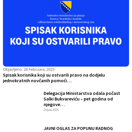
Objavljeno:
28 Februara, 2025
O
Spisak korisnika koji su ostvarili pravo na dodjelu
D
jednokratnih novčanih pomoći…
i
Delegacija Ministarstva odala počast
Salki Bukvareviću – pet godina od
njegove…
29 Jula, 2025
JAVNI OGLAS ZA POPUNU RADNOG