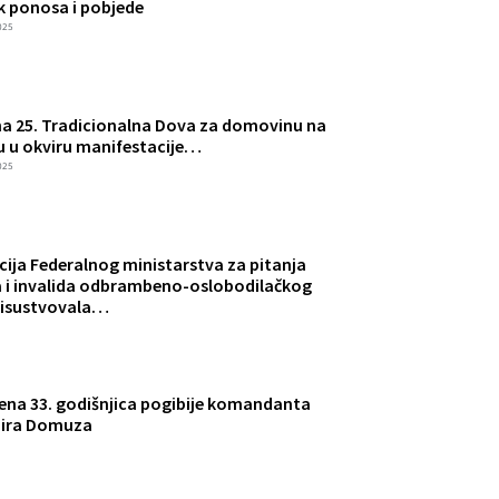
k ponosa i pobjede
025
a 25. Tradicionalna Dova za domovinu na
 u okviru manifestacije…
025
cija Federalnog ministarstva za pitanja
 i invalida odbrambeno-oslobodilačkog
risustvovala…
Objavljeno:
9 Aprila, 2
ačelnik Suljaković o
Potpisani 
žena 33. godišnjica pogibije komandanta
ja boraca i…
osposoblja
ira Domuza