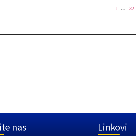
1
…
27
ite nas
Linkovi