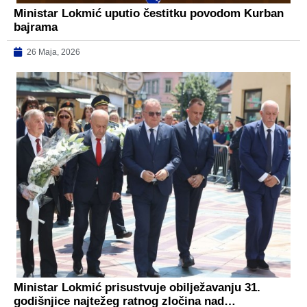
Ministar Lokmić uputio čestitku povodom Kurban
bajrama
26 Maja, 2026
Ministar Lokmić prisustvuje obilježavanju 31.
godišnjice najtežeg ratnog zločina nad…