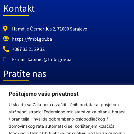
Kontakt
Hamdije Čemerlića 2, 71000 Sarajevo
https://fmbi.gov.ba
+387 33 21 29 32
E-mail: kabinet@fmbi.gov.ba
Pratite nas
Poštujemo vašu privatnost
Facebook Stranica
Youtube Kanal
U skladu sa Zakonom o zaštiti ličnih podataka, posjetom
službenoj stranici Federalnog ministarstva za pitanja boraca
Linkovi
/ branitelja i invalida odbrambeno-oslobodilačkog /
domovinskog rata automatski se, korištenjem kolačića
(cookies) i tehničkih funkcija, prikupljaju podaci za osnovnu