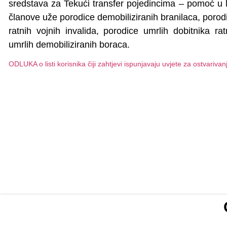
sredstava za Tekući transfer pojedincima – pomoć u l
članove uže porodice demobiliziranih branilaca, porodi
ratnih vojnih invalida, porodice umrlih dobitnika ra
umrlih demobiliziranih boraca.
ODLUKA o listi korisnika čiji zahtjevi ispunjavaju uvjete za ostvariv