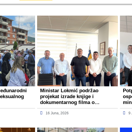
Međunarodni
Ministar Lokmić podržao
Pot
seksualnog
projekat izrade knjige i
osp
dokumentarnog filma o…
min
16 Juna, 2026
9