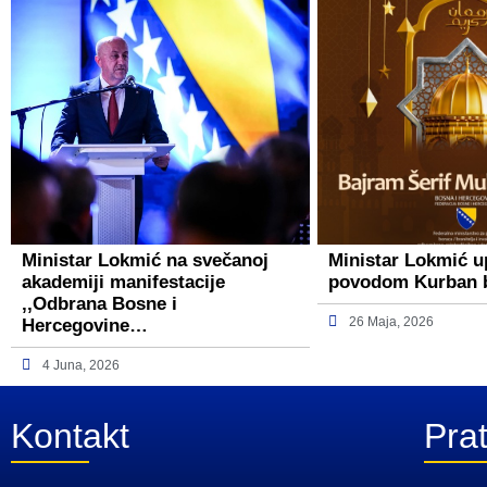
Ministar Lokmić na svečanoj
Ministar Lokmić u
akademiji manifestacije
povodom Kurban 
,,Odbrana Bosne i
26 Maja, 2026
Hercegovine…
4 Juna, 2026
Kontakt
Prat