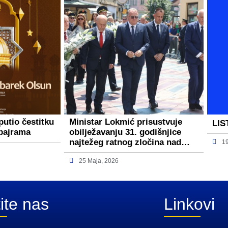
putio čestitku
Ministar Lokmić prisustvuje
LIS
bajrama
obilježavanju 31. godišnjice
najtežeg ratnog zločina nad…
1
25 Maja, 2026
ite nas
Linkovi