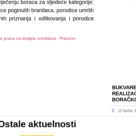
iječenju boraca za sljedeće kategorije:
ce poginulih branilaca, porodice umrlih
tnih priznanja i odlikovanja i porodice
anje prava na dodjelu sredstava
Preuzmi
BUKVARE
REALIZAC
BORAČKO
12 Aprila,
Ostale aktuelnosti