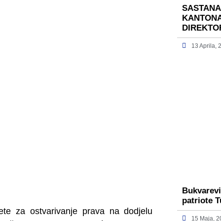
SASTANA
KANTONA
DIREKTO
13 Aprila,
Bukvarevi
patriote 
vjete za ostvarivanje prava na dodjelu
15 Maja, 