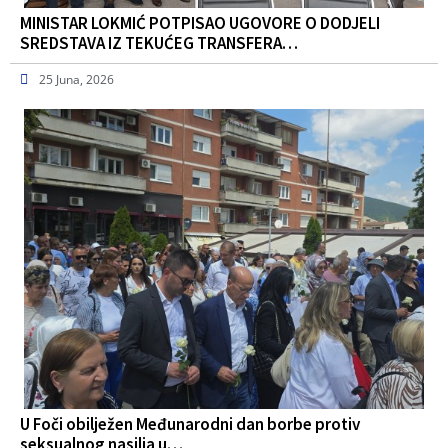
MINISTAR LOKMIĆ POTPISAO UGOVORE O DODJELI
SREDSTAVA IZ TEKUĆEG TRANSFERA…
25 Juna, 2026
U Foči obilježen Međunarodni dan borbe protiv
seksualnog nasilja u…