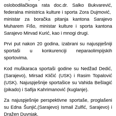
oslobodilačkoga rata doc.dr. Salko Bukvarević,
federalna ministrica kulture i sporta Zora Dujmović,
ministar za boračka pitanja kantona Sarajevo
Muharem Fišo, ministar kulture i sporta kantona
Sarajevo Mirvad Kurić, kao i mnogi drugi.
Prvi put nakon 20 godina, izabrani su najuspješniji
sportaši u konkurenciji neparaolimpijskih
sportovima.
Kod muškaraca sportaši godine su Nedžad Dedić,
(Sarajevo), Mirsad Kličić (USK) i Rasim Topalović
(USK). Najuspješnije sportašice su Vahida Bešlagić
(pikado) i Safija Kahrimanović (kuglanje).
Za najuspješnije perspektivne sportaše, proglašeni
su Edna Šunjić,(Sarajevo) Ismail Zulfić, Sarajevo) i
Dražen Duvnjak.