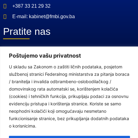
+387 33 21 29 32
E-mail: kabinet@fmbi.gov.ba
Pratite nas
Facebook Stranica
Poštujemo vašu privatnost
Youtube Kanal
U skladu sa Zakonom o zaštiti ličnih podataka, posjetom
službenoj stranici Federalnog ministarstva za pitanja boraca
Linkovi
/ branitelja i invalida odbrambeno-oslobodilačkog /
domovinskog rata automatski se, korištenjem kolačića
(cookies) i tehničkih funkcija, prikupljaju podaci za osnovnu
Vlada Federacije Bosne i Hercegovine
evidenciju pristupa i korištenja stranice. Koriste se samo
Federalno ministarstvo finansija
neophodni kolačići koji omogućavaju nesmetano
funkcionisanje stranice, bez prikupljanja dodatnih podataka
Federalni zavod za penzijsko i invalidsko osiguranje
o korisnicima.
Federalno ministarstvo rada i socijalne politike