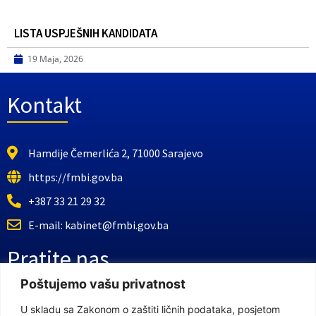
LISTA USPJEŠNIH KANDIDATA
19 Maja, 2026
Kontakt
Hamdije Čemerlića 2, 71000 Sarajevo
https://fmbi.gov.ba
+387 33 21 29 32
E-mail: kabinet@fmbi.gov.ba
Pratite nas
Poštujemo vašu privatnost
Facebook Stranica
U skladu sa Zakonom o zaštiti ličnih podataka, posjetom