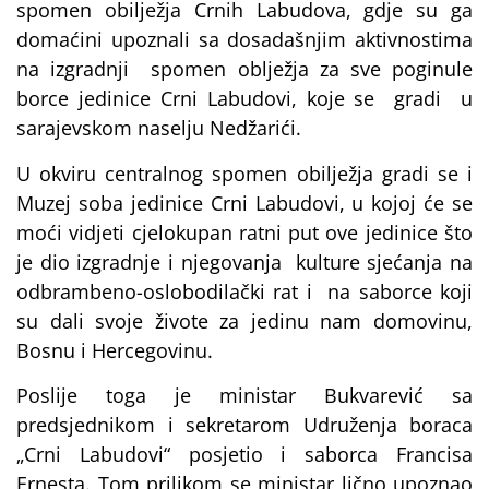
spomen obilježja Crnih Labudova, gdje su ga
domaćini upoznali sa dosadašnjim aktivnostima
na izgradnji spomen oblježja za sve poginule
borce jedinice Crni Labudovi, koje se gradi u
sarajevskom naselju Nedžarići.
U okviru centralnog spomen obilježja gradi se i
Muzej soba jedinice Crni Labudovi, u kojoj će se
moći vidjeti cjelokupan ratni put ove jedinice što
je dio izgradnje i njegovanja kulture sjećanja na
odbrambeno-oslobodilački rat i na saborce koji
su dali svoje živote za jedinu nam domovinu,
Bosnu i Hercegovinu.
Poslije toga je ministar Bukvarević sa
predsjednikom i sekretarom Udruženja boraca
„Crni Labudovi“ posjetio i saborca Francisa
Ernesta. Tom prilikom se ministar lično upoznao