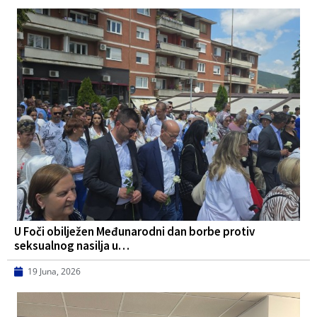
U Foči obilježen Međunarodni dan borbe protiv
seksualnog nasilja u…
19 Juna, 2026