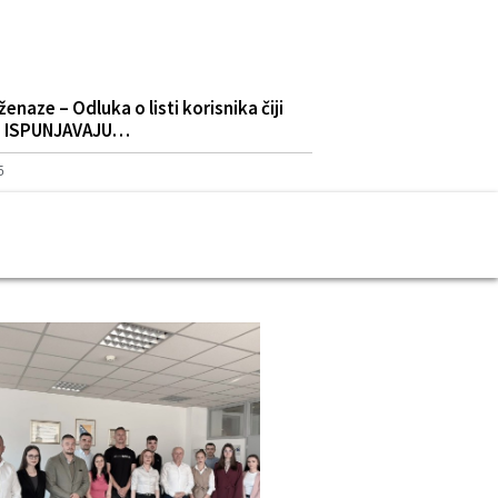
naze – Odluka o listi korisnika čiji
NE ISPUNJAVAJU…
5