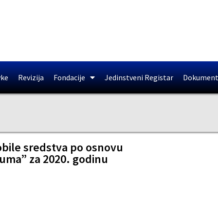
vke
Revizija
Fondacije
Jedinstveni Registar
Dokument
dobile sredstva po osnovu
tuma” za 2020. godinu