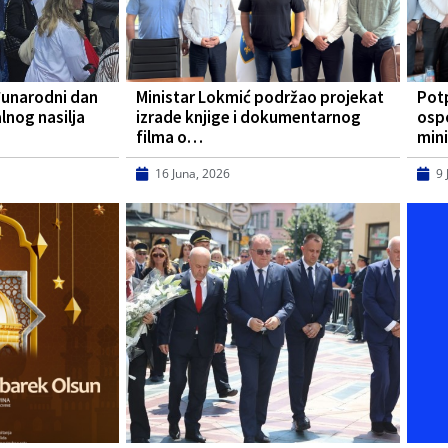
đunarodni dan
Ministar Lokmić podržao projekat
Pot
lnog nasilja
izrade knjige i dokumentarnog
osp
filma o…
mini
16 Juna, 2026
9 