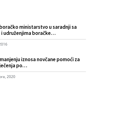
boračko ministarstvo u saradnji sa
 i udruženjima boračke…
 2016
umanjenju iznosa novčane pomoći za
iječenja po…
ra, 2020