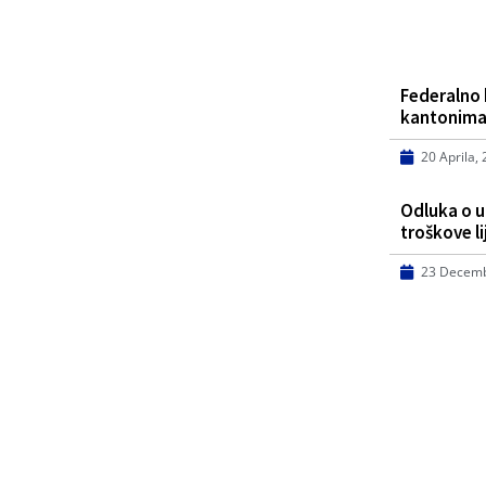
Federalno 
kantonima
20 Aprila,
Odluka o 
troškove l
23 Decemb