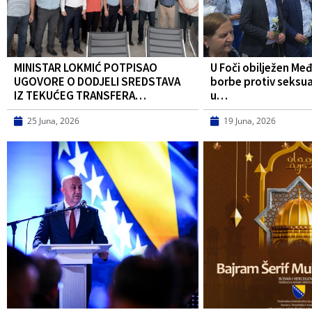
MINISTAR LOKMIĆ POTPISAO
U Foči obilježen Me
UGOVORE O DODJELI SREDSTAVA
borbe protiv seksua
IZ TEKUĆEG TRANSFERA…
u…
25 Juna, 2026
19 Juna, 2026