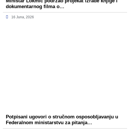
Ministar Lokmić podržao projekat izrade knjige i
dokumentarnog filma o…
16 Juna, 2026
Potpisani ugovori o stručnom osposobljavanju u
Federalnom ministarstvu za pitanja…