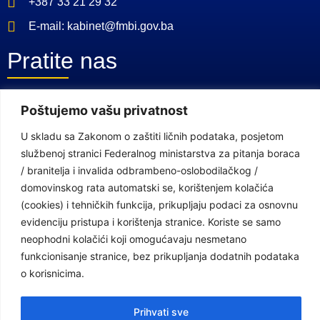
+387 33 21 29 32
E-mail: kabinet@fmbi.gov.ba
Pratite nas
Poštujemo vašu privatnost
Facebook Stranica
Youtube Kanal
U skladu sa Zakonom o zaštiti ličnih podataka, posjetom
službenoj stranici Federalnog ministarstva za pitanja boraca
Linkovi
/ branitelja i invalida odbrambeno-oslobodilačkog /
domovinskog rata automatski se, korištenjem kolačića
(cookies) i tehničkih funkcija, prikupljaju podaci za osnovnu
Vlada Federacije Bosne i Hercegovine
evidenciju pristupa i korištenja stranice. Koriste se samo
neophodni kolačići koji omogućavaju nesmetano
Federalno ministarstvo finansija
funkcionisanje stranice, bez prikupljanja dodatnih podataka
Federalni zavod za penzijsko i invalidsko osiguranje
o korisnicima.
Federalno ministarstvo rada i socijalne politike
Prihvati sve