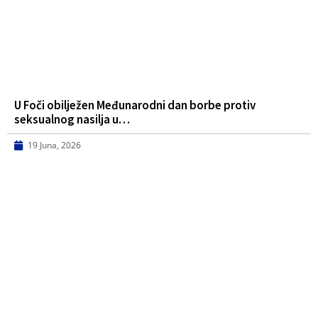
U Foči obilježen Međunarodni dan borbe protiv
seksualnog nasilja u…
19 Juna, 2026