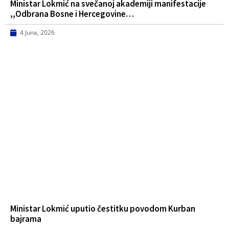
Ministar Lokmić na svečanoj akademiji manifestacije
,,Odbrana Bosne i Hercegovine…
4 Juna, 2026
Ministar Lokmić uputio čestitku povodom Kurban
bajrama