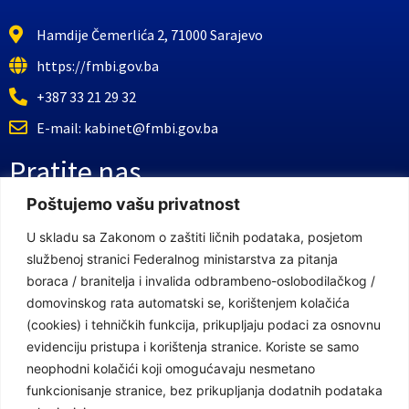
Hamdije Čemerlića 2, 71000 Sarajevo
https://fmbi.gov.ba
+387 33 21 29 32
E-mail: kabinet@fmbi.gov.ba
Pratite nas
Poštujemo vašu privatnost
Facebook Stranica
U skladu sa Zakonom o zaštiti ličnih podataka, posjetom
službenoj stranici Federalnog ministarstva za pitanja
Youtube Kanal
boraca / branitelja i invalida odbrambeno-oslobodilačkog /
Linkovi
domovinskog rata automatski se, korištenjem kolačića
(cookies) i tehničkih funkcija, prikupljaju podaci za osnovnu
evidenciju pristupa i korištenja stranice. Koriste se samo
neophodni kolačići koji omogućavaju nesmetano
Vlada Federacije Bosne i Hercegovine
funkcionisanje stranice, bez prikupljanja dodatnih podataka
Federalno ministarstvo finansija