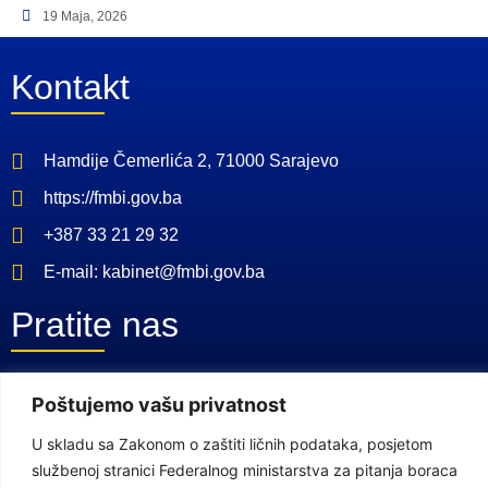
19 Maja, 2026
Kontakt
Hamdije Čemerlića 2, 71000 Sarajevo
https://fmbi.gov.ba
+387 33 21 29 32
E-mail: kabinet@fmbi.gov.ba
Pratite nas
Facebook Stranica
Poštujemo vašu privatnost
Youtube Kanal
U skladu sa Zakonom o zaštiti ličnih podataka, posjetom
službenoj stranici Federalnog ministarstva za pitanja boraca