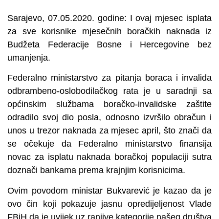
Sarajevo, 07.05.2020. godine: I ovaj mjesec isplata
za sve korisnike mjesečnih boračkih naknada iz
Budžeta Federacije Bosne i Hercegovine bez
umanjenja.
Federalno ministarstvo za pitanja boraca i invalida
odbrambeno-oslobodilačkog rata je u saradnji sa
općinskim službama boračko-invalidske zaštite
odradilo svoj dio posla, odnosno izvršilo obračun i
unos u trezor naknada za mjesec april, što znači da
se očekuje da Federalno ministarstvo finansija
novac za isplatu naknada boračkoj populaciji sutra
doznači bankama prema krajnjim korisnicima.
Ovim povodom ministar Bukvarević je kazao da je
ovo čin koji pokazuje jasnu opredijeljenost Vlade
FBiH da je uvijek uz ranjive kategorije našeg društva