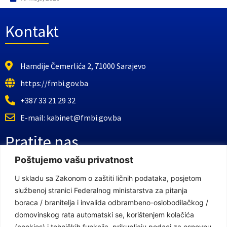
Kontakt
Hamdije Čemerlića 2, 71000 Sarajevo
https://fmbi.gov.ba
+387 33 21 29 32
E-mail: kabinet@fmbi.gov.ba
Pratite nas
Poštujemo vašu privatnost
Facebook Stranica
U skladu sa Zakonom o zaštiti ličnih podataka, posjetom
službenoj stranici Federalnog ministarstva za pitanja
Youtube Kanal
boraca / branitelja i invalida odbrambeno-oslobodilačkog /
Linkovi
domovinskog rata automatski se, korištenjem kolačića
(cookies) i tehničkih funkcija, prikupljaju podaci za osnovnu