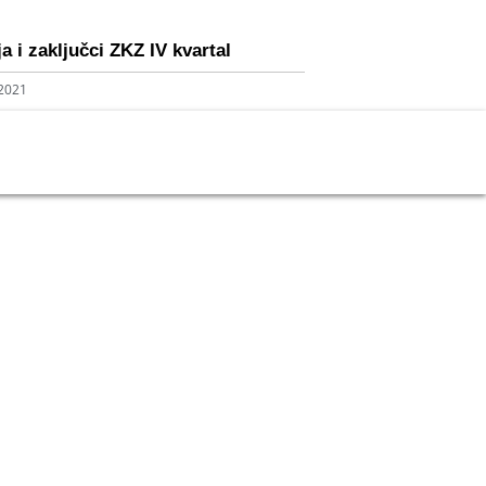
a i zaključci ZKZ IV kvartal
 2021