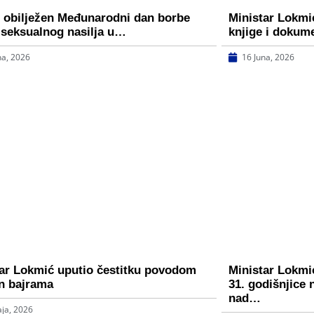
 obilježen Međunarodni dan borbe
Ministar Lokmi
 seksualnog nasilja u…
knjige i dokum
na, 2026
16 Juna, 2026
ar Lokmić uputio čestitku povodom
Ministar Lokmić
n bajrama
31. godišnjice 
nad…
ja, 2026