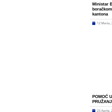
Ministar 
boračkom
kantona
12 Marta,
POMOĆ U 
PRUŽANJ
23 Aprila,