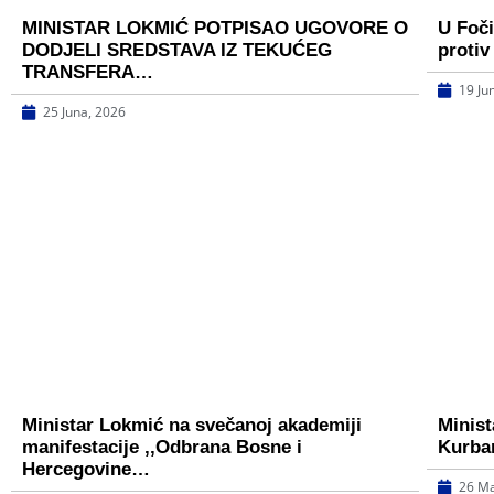
MINISTAR LOKMIĆ POTPISAO UGOVORE O
U Foči
DODJELI SREDSTAVA IZ TEKUĆEG
protiv
TRANSFERA…
19 Ju
25 Juna, 2026
Ministar Lokmić na svečanoj akademiji
Minist
manifestacije ,,Odbrana Bosne i
Kurba
Hercegovine…
26 Ma