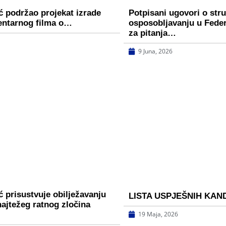
ć podržao projekat izrade
Potpisani ugovori o st
entarnog filma o…
osposobljavanju u Fede
za pitanja…
9 Juna, 2026
 prisustvuje obilježavanju
LISTA USPJEŠNIH KAN
najtežeg ratnog zločina
19 Maja, 2026