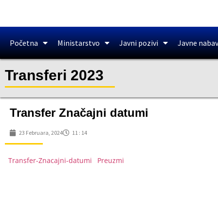
Početna
Ministarstvo
Javni pozivi
Javne naba
Transferi 2023
Transfer Značajni datumi
23 Februara, 2024
11 : 14
Transfer-Znacajni-datumi
Preuzmi