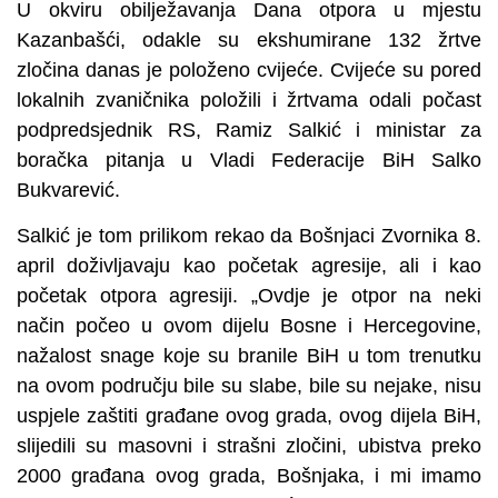
U okviru obilježavanja Dana otpora u mjestu
Kazanbašći, odakle su ekshumirane 132 žrtve
zločina danas je položeno cvijeće. Cvijeće su pored
lokalnih zvaničnika položili i žrtvama odali počast
podpredsjednik RS, Ramiz Salkić i ministar za
boračka pitanja u Vladi Federacije BiH Salko
Bukvarević.
Salkić je tom prilikom rekao da Bošnjaci Zvornika 8.
april doživljavaju kao početak agresije, ali i kao
početak otpora agresiji. „Ovdje je otpor na neki
način počeo u ovom dijelu Bosne i Hercegovine,
nažalost snage koje su branile BiH u tom trenutku
na ovom području bile su slabe, bile su nejake, nisu
uspjele zaštiti građane ovog grada, ovog dijela BiH,
slijedili su masovni i strašni zločini, ubistva preko
2000 građana ovog grada, Bošnjaka, i mi imamo