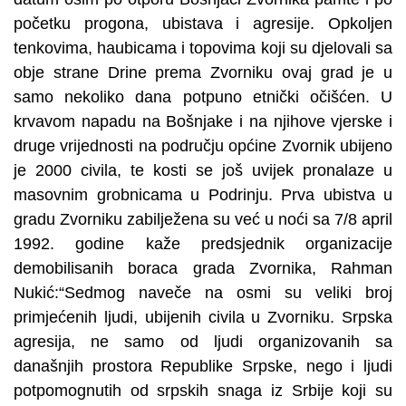
početku progona, ubistava i agresije. Opkoljen
tenkovima, haubicama i topovima koji su djelovali sa
obje strane Drine prema Zvorniku ovaj grad je u
samo nekoliko dana potpuno etnički očišćen. U
krvavom napadu na Bošnjake i na njihove vjerske i
druge vrijednosti na području općine Zvornik ubijeno
je 2000 civila, te kosti se još uvijek pronalaze u
masovnim grobnicama u Podrinju. Prva ubistva u
gradu Zvorniku zabilježena su već u noći sa 7/8 april
1992. godine kaže predsjednik organizacije
demobilisanih boraca grada Zvornika, Rahman
Nukić:“Sedmog naveče na osmi su veliki broj
primjećenih ljudi, ubijenih civila u Zvorniku. Srpska
agresija, ne samo od ljudi organizovanih sa
današnjih prostora Republike Srpske, nego i ljudi
potpomognutih od srpskih snaga iz Srbije koji su