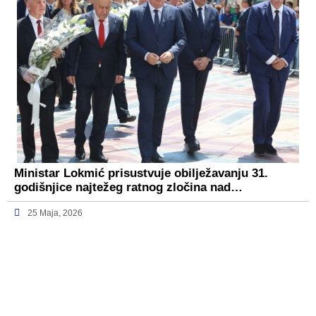
Ministar Lokmić prisustvuje obilježavanju 31.
godišnjice najtežeg ratnog zločina nad…
25 Maja, 2026