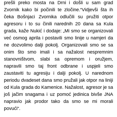
prešli preko mosta na Drni i došli u sam grad
Zvornik kako bi počinili te zločine.“Vidjevši šta ih
čeka Bošnjaci Zvornika odlučili su pružiti otpor
agresoru i to su činili narednih 20 dana sa Kula
grada, kaže Nukić i dodaje: „Mi smo se organizovali
već osmog aprila i postavili smo linije u namjeri da
ne dozvolimo dalji pokolj. Organizovali smo se sa
onim što smo imali i sa nažalost nespremnim
stanovništvom, slabi sa opremom i oružjem,
napravili smo taj front odbrane i uspjeli smo
zaustaviti tu agresiju i dalji pokolj. U narednom
periodu dvadeset dana smo pružali jak otpor na liniji
od Kula grada do Kamenice. Nažalost, agresor je sa
još jačim snagama i uz pomoć jedinica bivše JNA
napravio jak prodor tako da smo se mi morali
povući“.