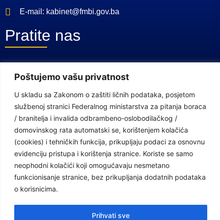
E-mail: kabinet@fmbi.gov.ba
Pratite nas
Facebook Stranica
Poštujemo vašu privatnost
Youtube Kanal
U skladu sa Zakonom o zaštiti ličnih podataka, posjetom
Linkovi
službenoj stranici Federalnog ministarstva za pitanja boraca
/ branitelja i invalida odbrambeno-oslobodilačkog /
domovinskog rata automatski se, korištenjem kolačića
(cookies) i tehničkih funkcija, prikupljaju podaci za osnovnu
Vlada Federacije Bosne i Hercegovine
evidenciju pristupa i korištenja stranice. Koriste se samo
Federalno ministarstvo finansija
neophodni kolačići koji omogućavaju nesmetano
Federalni zavod za penzijsko i invalidsko osiguranje
funkcionisanje stranice, bez prikupljanja dodatnih podataka
o korisnicima.
Federalno ministarstvo rada i socijalne politike
Prihvati sve