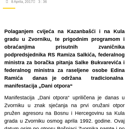
8 Aprila, 2017
3 : 36
Polaganjem cvijeća na Kazanbašći i na Kula
gradu u Zvorniku, te prigodnim programom i
obraćanjima prisutnih zvaničnika
podpredsjednika RS Ramiza Salkića, federalnog
ministra za boračka pitanja Salke Bukvarevića i
federalnog ministra za raseljene osobe Edina
Ramića danas je održana tradicionalna
manifestacija „Dani otpora“
Manifestacija „Dani otpora“ upriličena je danas u
Zvorniku u znak sjećanja na prvi oružani otpor
pružen agresoru na Bosnu i Hercegovinu sa Kula
grada u Zvorniku osmog aprila 1992. godine. Ovaj
datum osim po otporu Bošnjaci Zvornika pamte i po