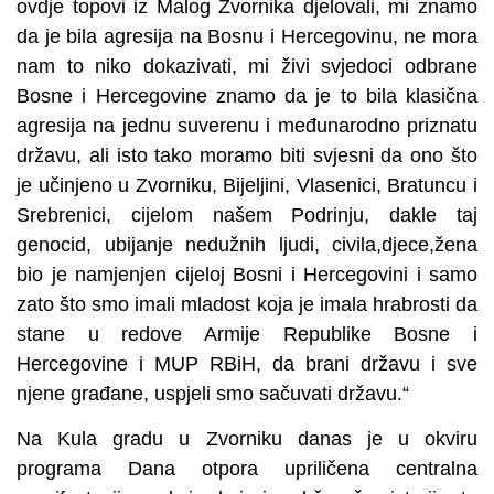
ovdje topovi iz Malog Zvornika djelovali, mi znamo
da je bila agresija na Bosnu i Hercegovinu, ne mora
nam to niko dokazivati, mi živi svjedoci odbrane
Bosne i Hercegovine znamo da je to bila klasična
agresija na jednu suverenu i međunarodno priznatu
državu, ali isto tako moramo biti svjesni da ono što
je učinjeno u Zvorniku, Bijeljini, Vlasenici, Bratuncu i
Srebrenici, cijelom našem Podrinju, dakle taj
genocid, ubijanje nedužnih ljudi, civila,djece,žena
bio je namjenjen cijeloj Bosni i Hercegovini i samo
zato što smo imali mladost koja je imala hrabrosti da
stane u redove Armije Republike Bosne i
Hercegovine i MUP RBiH, da brani državu i sve
njene građane, uspjeli smo sačuvati državu.“
Na Kula gradu u Zvorniku danas je u okviru
programa Dana otpora upriličena centralna