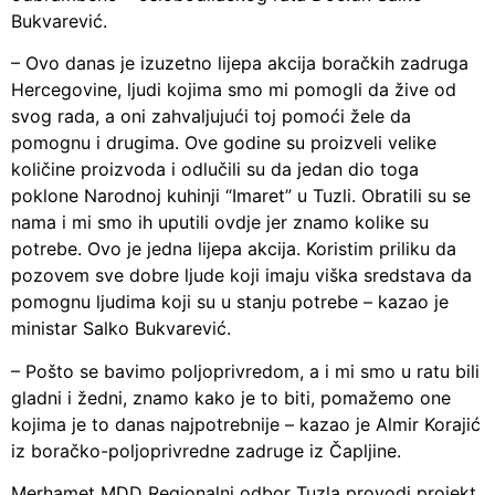
Bukvarević.
– Ovo danas je izuzetno lijepa akcija boračkih zadruga
Hercegovine, ljudi kojima smo mi pomogli da žive od
svog rada, a oni zahvaljujući toj pomoći žele da
pomognu i drugima. Ove godine su proizveli velike
količine proizvoda i odlučili su da jedan dio toga
poklone Narodnoj kuhinji “Imaret” u Tuzli. Obratili su se
nama i mi smo ih uputili ovdje jer znamo kolike su
potrebe. Ovo je jedna lijepa akcija. Koristim priliku da
pozovem sve dobre ljude koji imaju viška sredstava da
pomognu ljudima koji su u stanju potrebe – kazao je
ministar Salko Bukvarević.
– Pošto se bavimo poljoprivredom, a i mi smo u ratu bili
gladni i žedni, znamo kako je to biti, pomažemo one
kojima je to danas najpotrebnije – kazao je Almir Korajić
iz boračko-poljoprivredne zadruge iz Čapljine.
Merhamet MDD Regionalni odbor Tuzla provodi projekt