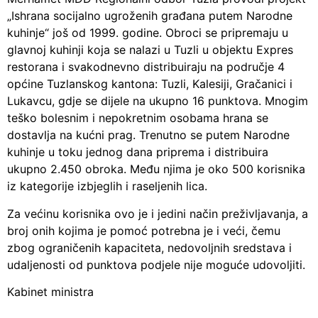
„Ishrana socijalno ugroženih građana putem Narodne
kuhinje“ još od 1999. godine. Obroci se pripremaju u
glavnoj kuhinji koja se nalazi u Tuzli u objektu Expres
restorana i svakodnevno distribuiraju na područje 4
općine Tuzlanskog kantona: Tuzli, Kalesiji, Gračanici i
Lukavcu, gdje se dijele na ukupno 16 punktova. Mnogim
teško bolesnim i nepokretnim osobama hrana se
dostavlja na kućni prag. Trenutno se putem Narodne
kuhinje u toku jednog dana priprema i distribuira
ukupno 2.450 obroka. Među njima je oko 500 korisnika
iz kategorije izbjeglih i raseljenih lica.
Za većinu korisnika ovo je i jedini način preživljavanja, a
broj onih kojima je pomoć potrebna je i veći, čemu
zbog ograničenih kapaciteta, nedovoljnih sredstava i
udaljenosti od punktova podjele nije moguće udovoljiti.
Kabinet ministra