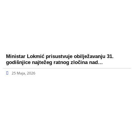
Ministar Lokmić prisustvuje obilježavanju 31.
godišnjice najtežeg ratnog zločina nad…
25 Maja, 2026