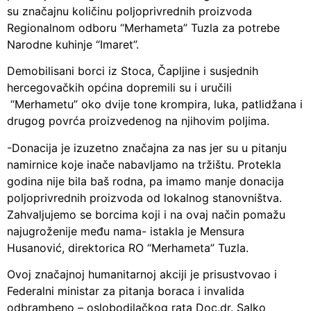
su značajnu količinu poljoprivrednih proizvoda
Regionalnom odboru “Merhameta” Tuzla za potrebe
Narodne kuhinje “Imaret”.
Demobilisani borci iz Stoca, Čapljine i susjednih
hercegovačkih općina dopremili su i uručili
“Merhametu” oko dvije tone krompira, luka, patlidžana i
drugog povrća proizvedenog na njihovim poljima.
-Donacija je izuzetno značajna za nas jer su u pitanju
namirnice koje inače nabavljamo na tržištu. Protekla
godina nije bila baš rodna, pa imamo manje donacija
poljoprivrednih proizvoda od lokalnog stanovništva.
Zahvaljujemo se borcima koji i na ovaj način pomažu
najugroženije među nama- istakla je Mensura
Husanović, direktorica RO “Merhameta” Tuzla.
Ovoj značajnoj humanitarnoj akciji je prisustvovao i
Federalni ministar za pitanja boraca i invalida
odbrambeno – oslobodilačkog rata Doc.dr. Salko