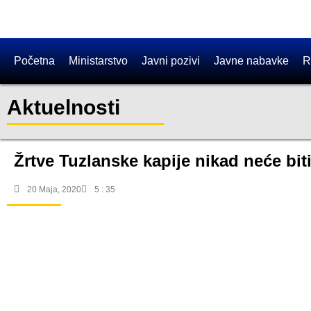
Početna
Ministarstvo
Javni pozivi
Javne nabavke
R
Aktuelnosti
Žrtve Tuzlanske kapije nikad neće bit
20 Maja, 2020
5 : 35