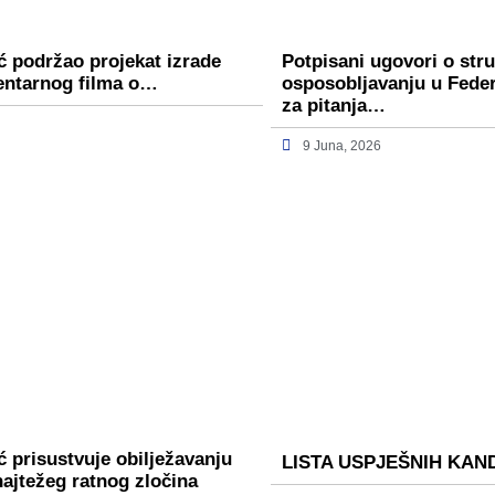
ć podržao projekat izrade
Potpisani ugovori o st
entarnog filma o…
osposobljavanju u Fede
za pitanja…
9 Juna, 2026
 prisustvuje obilježavanju
LISTA USPJEŠNIH KAN
najtežeg ratnog zločina