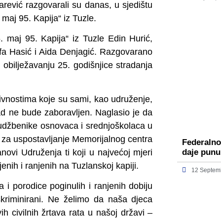
rević razgovarali su danas, u sjedištu
aj 95. Kapija“ iz Tuzle.
. maj 95. Kapija“ iz Tuzle Edin Hurić,
fa Hasić i Aida Denjagić. Razgovarano
m obilježavanju 25. godišnjice stradanja
ivnostima koje su sami, kao udruženje,
kad ne bude zaboravljen. Naglasio je da
 udžbenike osnovaca i srednjoškolaca u
 za uspostavljanje Memorijalnog centra
Federalno
anovi Udruženja ti koji u najvećoj mjeri
daje punu
enih i ranjenih na Tuzlanskoj kapiji.
12 Septem
a i porodice poginulih i ranjenih dobiju
skriminirani. Ne želimo da naša djeca
 civilnih žrtava rata u našoj državi –