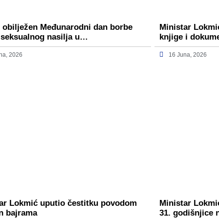
 obilježen Međunarodni dan borbe
Ministar Lokmi
 seksualnog nasilja u…
knjige i dokum
na, 2026
16 Juna, 2026
ar Lokmić uputio čestitku povodom
Ministar Lokmić
n bajrama
31. godišnjice 