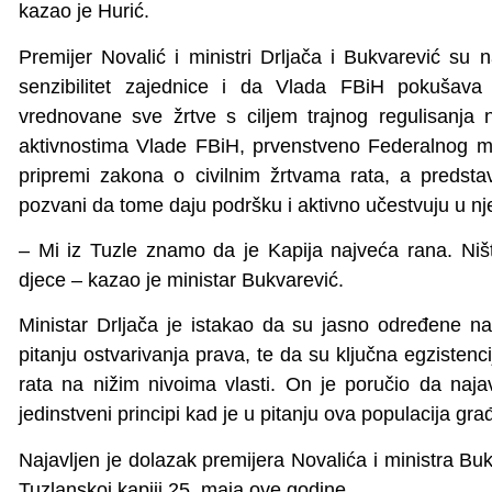
kazao je Hurić.
Premijer Novalić i ministri Drljača i Bukvarević su na
senzibilitet zajednice i da Vlada FBiH pokušava 
vrednovane sve žrtve s ciljem trajnog regulisanja 
aktivnostima Vlade FBiH, prvenstveno Federalnog mini
pripremi zakona o civilnim žrtvama rata, a predstav
pozvani da tome daju podršku i aktivno učestvuju u nje
– Mi iz Tuzle znamo da je Kapija najveća rana. Niš
djece – kazao je ministar Bukvarević.
Ministar Drljača je istakao da su jasno određene na
pitanju ostvarivanja prava, te da su ključna egzistencij
rata na nižim nivoima vlasti. On je poručio da naja
jedinstveni principi kad je u pitanju ova populacija gra
Najavljen je dolazak premijera Novalića i ministra Bu
Tuzlanskoj kapiji 25. maja ove godine.