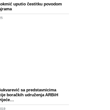
Lokmić uputio čestitku povodom
ajrama
25
Bukvarević sa predstavnicima
ije boračkih udruženja ARBiH
vijeće…
 2019