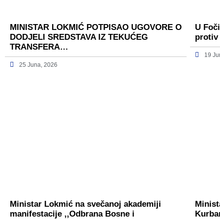
MINISTAR LOKMIĆ POTPISAO UGOVORE O
U Foči
DODJELI SREDSTAVA IZ TEKUĆEG
protiv
TRANSFERA…
19 Ju
25 Juna, 2026
Ministar Lokmić na svečanoj akademiji
Minist
manifestacije ,,Odbrana Bosne i
Kurba