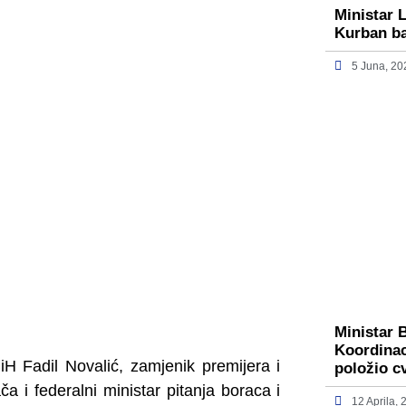
Ministar 
Kurban b
5 Juna, 20
Ministar 
Koordinac
iH Fadil Novalić, zamjenik premijera i
položio c
ača i federalni ministar pitanja boraca i
12 Aprila,