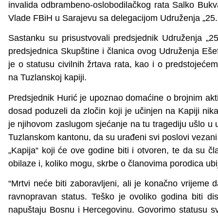
invalida odbrambeno-oslobodilačkog rata Salko Bukva
Vlade FBiH u Sarajevu sa delegacijom Udruženja „25. m
Sastanku su prisustvovali predsjednik Udruženja „25
predsjednica Skupštine i članica ovog Udruženja Eše
je o statusu civilnih žrtava rata, kao i o predstojeće
na Tuzlanskoj kapiji.
Predsjednik Hurić je upoznao domaćine o brojnim akt
dosad poduzeli da zločin koji je učinjen na Kapiji ni
je njihovom zaslugom sjećanje na tu tragediju ušlo u
Tuzlanskom kantonu, da su urađeni svi poslovi vezani
„Kapija“ koji će ove godine biti i otvoren, te da su čl
obilaze i, koliko mogu, skrbe o članovima porodica ubij
“Mrtvi neće biti zaboravljeni, ali je konačno vrijeme d
ravnopravan status. Teško je ovoliko godina biti di
napuštaju Bosnu i Hercegovinu. Govorimo statusu svih