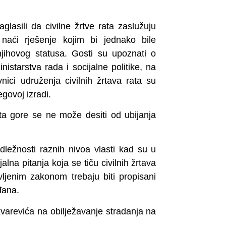
glasili da civilne žrtve rata zaslužuju
naći rješenje kojim bi jednako bile
njihovog statusa. Gosti su upoznati o
starstva rada i socijalne politike, na
nici udruženja civilnih žrtava rata su
govoj izradi.
ta gore se ne može desiti od ubijanja
dležnosti raznih nivoa vlasti kad su u
alna pitanja koja se tiču civilnih žrtava
vljenim zakonom trebaju biti propisani
đana.
kvarevića na obilježavanje stradanja na