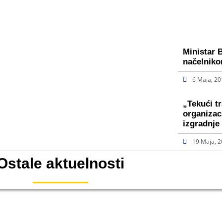
Ministar 
načelniko
6 Maja, 2
„Tekući t
organizac
izgradnj
19 Maja, 
Ostale aktuelnosti