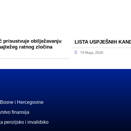
 prisustvuje obilježavanju
LISTA USPJEŠNIH KAN
najtežeg ratnog zločina
19 Maja, 2026
 Bosne i Hercegovine
rstvo finansija
a penzijsko i invalidsko