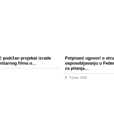
ć podržao projekat izrade
Potpisani ugovori o st
entarnog filma o…
osposobljavanju u Fede
za pitanja…
9 Juna, 2026