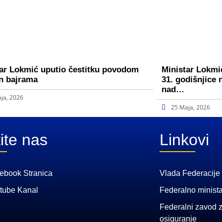
ar Lokmić uputio čestitku povodom
Ministar Lokmić
n bajrama
31. godišnjice 
nad…
ja, 2026
25 Maja, 2026
ite nas
Linkovi
ebook Stranica
Vlada Federacije
tube Kanal
Federalno minista
Federalni zavod z
osiguranje