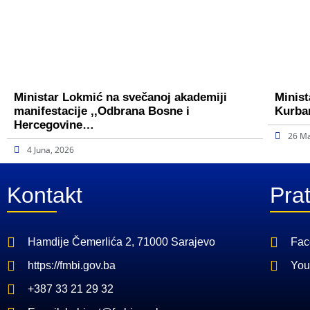
Ministar Lokmić na svečanoj akademiji
Minist
manifestacije ,,Odbrana Bosne i
Kurba
Hercegovine…
26 Ma
4 Juna, 2026
Kontakt
Prat
Hamdije Čemerlića 2, 71000 Sarajevo
Fac
https://fmbi.gov.ba
You
+387 33 21 29 32