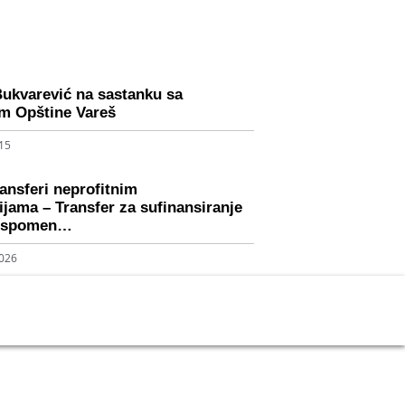
Bukvarević na sastanku sa
m Opštine Vareš
015
ransferi neprofitnim
ijama – Transfer za sufinansiranje
e spomen…
2026