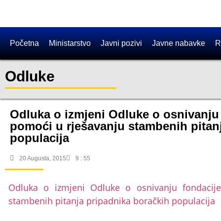
Početna
Ministarstvo
Javni pozivi
Javne nabavke
R
Odluke
​Odluka o izmjeni Odluke o osnivanju
pomoći u rješavanju stambenih pitan
populacija
20 Augusta, 2015
9 : 55
​Odluka o izmjeni Odluke o osnivanju fondacij
stambenih pitanja pripadnika boračkih populacija