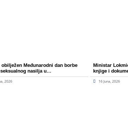
 obilježen Međunarodni dan borbe
Ministar Lokmi
 seksualnog nasilja u…
knjige i dokum
na, 2026
16 Juna, 2026