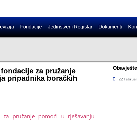
evizija
Fondacije
Jedinstveni Registar
Dokumenti
Kon
Obavješte
 fondacije za pružanje
ja pripadnika boračkih
22 Februa
e za pružanje pomoći u rješavanju