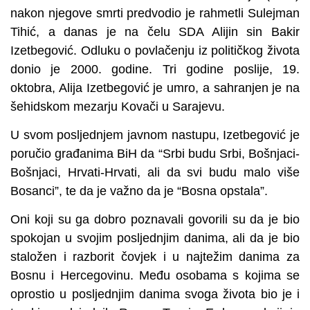
nakon njegove smrti predvodio je rahmetli Sulejman
Tihić, a danas je na čelu SDA Alijin sin Bakir
Izetbegović. Odluku o povlačenju iz političkog života
donio je 2000. godine. Tri godine poslije, 19.
oktobra, Alija Izetbegović je umro, a sahranjen je na
šehidskom mezarju Kovači u Sarajevu.
U svom posljednjem javnom nastupu, Izetbegović je
poručio građanima BiH da “Srbi budu Srbi, Bošnjaci-
Bošnjaci, Hrvati-Hrvati, ali da svi budu malo više
Bosanci”, te da je važno da je “Bosna opstala”.
Oni koji su ga dobro poznavali govorili su da je bio
spokojan u svojim posljednjim danima, ali da je bio
staložen i razborit čovjek i u najtežim danima za
Bosnu i Hercegovinu. Među osobama s kojima se
oprostio u posljednjim danima svoga života bio je i