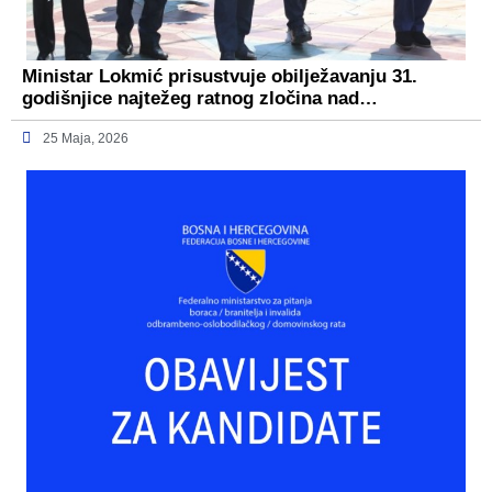
Ministar Lokmić prisustvuje obilježavanju 31.
godišnjice najtežeg ratnog zločina nad…
25 Maja, 2026