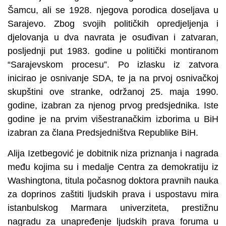
Šamcu, ali se 1928. njegova porodica doseljava u
Sarajevo. Zbog svojih političkih opredjeljenja i
djelovanja u dva navrata je osuđivan i zatvaran,
posljednji put 1983. godine u politički montiranom
“Sarajevskom procesu”. Po izlasku iz zatvora
inicirao je osnivanje SDA, te ja na prvoj osnivačkoj
skupštini ove stranke, održanoj 25. maja 1990.
godine, izabran za njenog prvog predsjednika. Iste
godine je na prvim višestranačkim izborima u BiH
izabran za člana Predsjedništva Republike BiH.
Alija Izetbegović je dobitnik niza priznanja i nagrada
među kojima su i medalje Centra za demokratiju iz
Washingtona, titula počasnog doktora pravnih nauka
za doprinos zaštiti ljudskih prava i uspostavu mira
istanbulskog Marmara univerziteta, prestižnu
nagradu za unapređenje ljudskih prava foruma u