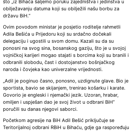
što „iz Bihaća šaljemo poruku zajedništva i jedinstva u
obilježavanju datuma koji su obilježili našu borbu za
državu BiH.“
Ovim povodom ministar je posjetio roditelje rahmetli
Adila Bešića u Prijedoru koji su srdačno dočekali
delegaciju i ugostili u svom domu. Kazali su da su
ponosni na svog sina, bosanskog gaziju, što je u svojoj
vojničkoj karijeri mogao stajati s borcima koji su branili i
odbranili slobodu, čast i dostojanstvo bošnjačkog
naroda i čovjeka kao univerzalne vrijednosti.
„Adil je poginuo časno, ponosno, uzdignute glave. Bio je
sportista, bavio se skijanjem, trenirao košarku i karate.
Govorio je engleski i njemački jezik. Uzoran, hrabar,
omiljen i uspješan dao je svoj život u odbrani BiH“
poručili su danas njegovi saborci.
Početkom agresije na BiH Adil Bešić priključuje se
Teritorijalnoj odbrani RBiH u Bihaću, gdje ga raspoređuju