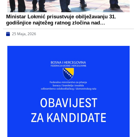
Ministar Lokmić prisustvuje obilježavanju 31.
godišnjice najtežeg ratnog zločina nad…
25 Maja, 2026