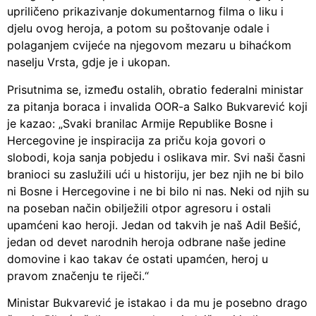
upriličeno prikazivanje dokumentarnog filma o liku i
djelu ovog heroja, a potom su poštovanje odale i
polaganjem cvijeće na njegovom mezaru u bihaćkom
naselju Vrsta, gdje je i ukopan.
Prisutnima se, između ostalih, obratio federalni ministar
za pitanja boraca i invalida OOR-a Salko Bukvarević koji
je kazao: „Svaki branilac Armije Republike Bosne i
Hercegovine je inspiracija za priču koja govori o
slobodi, koja sanja pobjedu i oslikava mir. Svi naši časni
branioci su zaslužili ući u historiju, jer bez njih ne bi bilo
ni Bosne i Hercegovine i ne bi bilo ni nas. Neki od njih su
na poseban način obilježili otpor agresoru i ostali
upamćeni kao heroji. Jedan od takvih je naš Adil Bešić,
jedan od devet narodnih heroja odbrane naše jedine
domovine i kao takav će ostati upamćen, heroj u
pravom značenju te riječi.“
Ministar Bukvarević je istakao i da mu je posebno drago