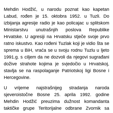
Mehdin Hodžić, u narodu poznat kao kapetan
Labud, rođen je 15. oktobra 1952. u Tuzli. Do
izbijanja agresije radio je kao policajac u splitskom
Ministarstvu unutrašnjih poslova Republike
Hrvatske. U agresiji na Hrvatsku stječe svoje prvo
ratno iskustvo. Kao rođeni Tuzlak koji je vidio šta se
sprema u BiH, vraća se u svoju rodnu Tuzlu u ljeto
1991.g. s ciljem da ne dozvoli da njegovi sugrađani
dožive strahote kojima je svjedočio u Hrvatskoj,
stavlja se na raspolaganje Patriotskoj ligi Bosne i
Hercegovine.
U vrijeme najstrašnijeg stradanja naroda
sjeveroistočne Bosne 25. aprila 1992. godine
Mehdin Hodžić preuzima dužnost komandanta
taktičke grupe Teritorijalne odbrane Zvornik sa