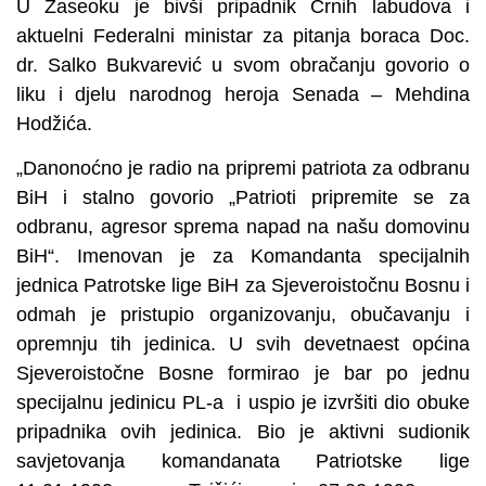
U Zaseoku je bivši pripadnik Crnih labudova i
aktuelni Federalni ministar za pitanja boraca Doc.
dr. Salko Bukvarević u svom obračanju govorio o
liku i djelu narodnog heroja Senada – Mehdina
Hodžića.
„Danonoćno je radio na pripremi patriota za odbranu
BiH i stalno govorio „Patrioti pripremite se za
odbranu, agresor sprema napad na našu domovinu
BiH“. Imenovan je za Komandanta specijalnih
jednica Patrotske lige BiH za Sjeveroistočnu Bosnu i
odmah je pristupio organizovanju, obučavanju i
opremnju tih jedinica. U svih devetnaest općina
Sjeveroistočne Bosne formirao je bar po jednu
specijalnu jedinicu PL-a i uspio je izvršiti dio obuke
pripadnika ovih jedinica. Bio je aktivni sudionik
savjetovanja komandanata Patriotske lige