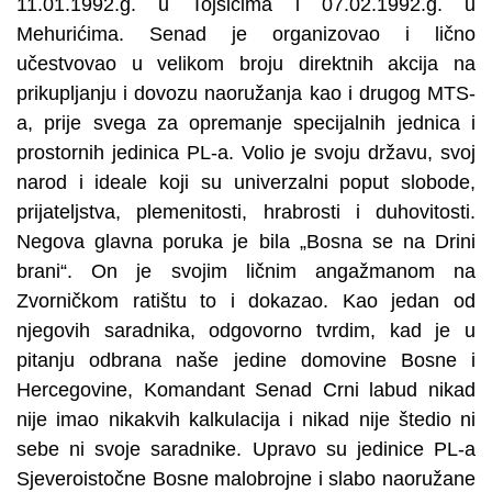
11.01.1992.g. u Tojšićima i 07.02.1992.g. u
Mehurićima. Senad je organizovao i lično
učestvovao u velikom broju direktnih akcija na
prikupljanju i dovozu naoružanja kao i drugog MTS-
a, prije svega za opremanje specijalnih jednica i
prostornih jedinica PL-a. Volio je svoju državu, svoj
narod i ideale koji su univerzalni poput slobode,
prijateljstva, plemenitosti, hrabrosti i duhovitosti.
Negova glavna poruka je bila „Bosna se na Drini
brani“. On je svojim ličnim angažmanom na
Zvorničkom ratištu to i dokazao. Kao jedan od
njegovih saradnika, odgovorno tvrdim, kad je u
pitanju odbrana naše jedine domovine Bosne i
Hercegovine, Komandant Senad Crni labud nikad
nije imao nikakvih kalkulacija i nikad nije štedio ni
sebe ni svoje saradnike. Upravo su jedinice PL-a
Sjeveroistočne Bosne malobrojne i slabo naoružane