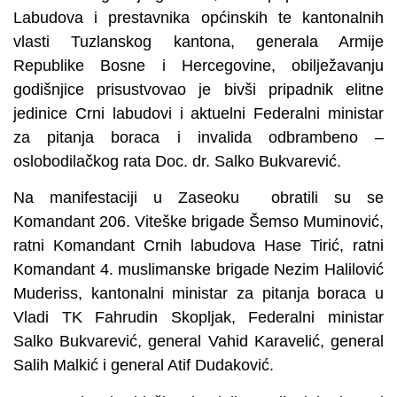
Labudova i prestavnika općinskih te kantonalnih
vlasti Tuzlanskog kantona, generala Armije
Republike Bosne i Hercegovine, obilježavanju
godišnjice prisustvovao je bivši pripadnik elitne
jedinice Crni labudovi i aktuelni Federalni ministar
za pitanja boraca i invalida odbrambeno –
oslobodilačkog rata Doc. dr. Salko Bukvarević.
Na manifestaciji u Zaseoku obratili su se
Komandant 206. Viteške brigade Šemso Muminović,
ratni Komandant Crnih labudova Hase Tirić, ratni
Komandant 4. muslimanske brigade Nezim Halilović
Muderiss, kantonalni ministar za pitanja boraca u
Vladi TK Fahrudin Skopljak, Federalni ministar
Salko Bukvarević, general Vahid Karavelić, general
Salih Malkić i general Atif Dudaković.