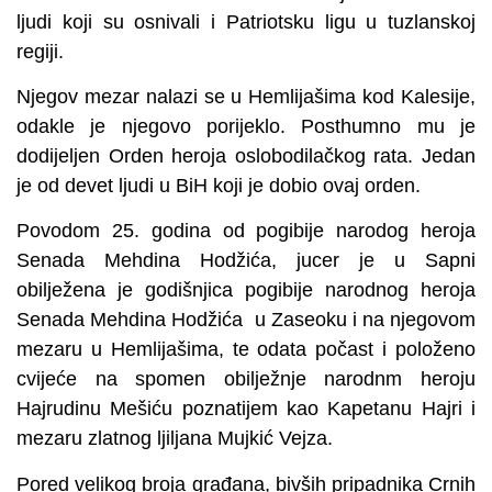
ljudi koji su osnivali i Patriotsku ligu u tuzlanskoj
regiji.
Njegov mezar nalazi se u Hemlijašima kod Kalesije,
odakle je njegovo porijeklo. Posthumno mu je
dodijeljen Orden heroja oslobodilačkog rata. Jedan
je od devet ljudi u BiH koji je dobio ovaj orden.
Povodom 25. godina od pogibije narodog heroja
Senada Mehdina Hodžića, jucer je u Sapni
obilježena je godišnjica pogibije narodnog heroja
Senada Mehdina Hodžića u Zaseoku i na njegovom
mezaru u Hemlijašima, te odata počast i položeno
cvijeće na spomen obilježnje narodnm heroju
Hajrudinu Mešiću poznatijem kao Kapetanu Hajri i
mezaru zlatnog ljiljana Mujkić Vejza.
Pored velikog broja građana, bivših pripadnika Crnih