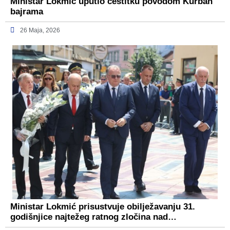
Ministar Lokmić uputio čestitku povodom Kurban
bajrama
26 Maja, 2026
Ministar Lokmić prisustvuje obilježavanju 31.
godišnjice najtežeg ratnog zločina nad…