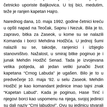
četnicko uporiste Baljkovica. U toj bici, medutim,
teže je ranjen kapetan Hajro.
Narednog dana, 10. maja 1992. godine četnici kreću
u opšti napad na Teočak, Sapnu i Nezuk. Bila je to,
zapravo, bitka za Zaseok, u kome su se nalazili
Komanda i borci Mehdina Hodžića. U jednoj šumi
nalazili su se, takodje, ranjenici i izbjeglo
stanovništvo. Nažalost, u smiraj bitke poginuo je i
junak Mehdin Hodžić Senad. Tada je izvojevana
velika pobjeda, ali jedan veliki junački život
kapetana “Crnog Labuda” je ugašen. Bilo je to u
predvečerje 10. maja ‘92. u selu Zaseok. Mehdin
Hodžić je kao komandant jedinice imao tajni znak
“Kapetan Labud”. Kada je poginuo, Hase Tirić i
njegovi borci kao uspomenu na njega, svojoj jedinici
su dali naziv “Crni labudovi”. Ovu su jedinicu stvarali