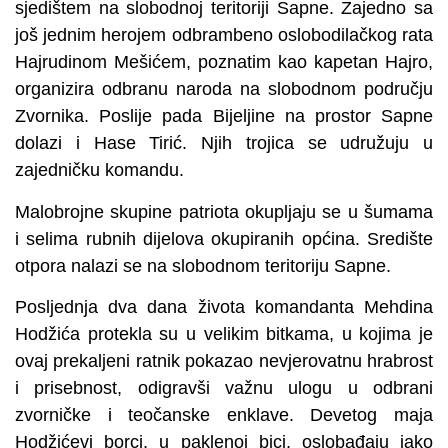
sjedištem na slobodnoj teritoriji Sapne. Zajedno sa
još jednim herojem odbrambeno oslobodilačkog rata
Hajrudinom Mešićem, poznatim kao kapetan Hajro,
organizira odbranu naroda na slobodnom području
Zvornika. Poslije pada Bijeljine na prostor Sapne
dolazi i Hase Tirić. Njih trojica se udružuju u
zajedničku komandu.
Malobrojne skupine patriota okupljaju se u šumama
i selima rubnih dijelova okupiranih općina. Središte
otpora nalazi se na slobodnom teritoriju Sapne.
Posljednja dva dana života komandanta Mehdina
Hodžića protekla su u velikim bitkama, u kojima je
ovaj prekaljeni ratnik pokazao nevjerovatnu hrabrost
i prisebnost, odigravši važnu ulogu u odbrani
zvorničke i teočanske enklave. Devetog maja
Hodžićevi borci, u paklenoj bici, oslobađaju jako