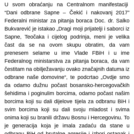
U svom obraćanju na Centralnom manifestaciji
“Dani odbrane Sapne – Čekić i nakovanj 2017”
Federalni ministar za pitanja boraca Doc. dr. Salko
Bukvarević je istakao „Dragi moji prijatelji i saborci iz
Sapne, Teočaka i cijelog podrinja, meni je velika
čast da se na ovom skupu obratim, da vam
prenesem selame u ime Vlade FBiH i u ime
Federalnog ministarstva za pitanja boraca, da vam
čestitam na obilježavanju ovako značajnih datuma iz
odbrane naše domovine“, te podcrtao „Ovdje smo
da odamo dužnu počast bosansko-hercegovačkih
šehidima i poginulim borcima, odamo počast našim
borcima koji su dali dijelove tijela za odbranu BiH i
svim borcima koji su dali svoju mladost i svima
onima koji su branili državu Bosnu i Hercegovinu. To
je generacija koja je imala zadaću da stane u
odbranu BiH od brutalne agresije i izbori ostanak i