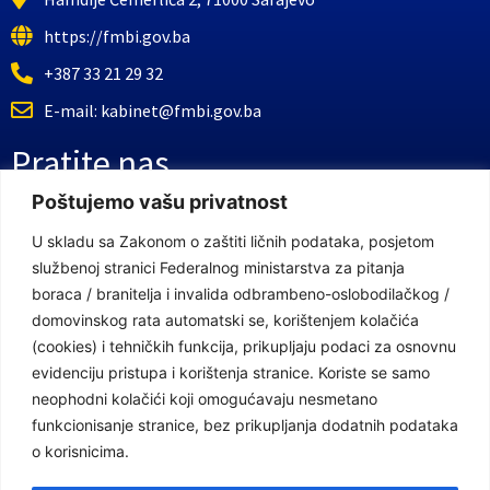
https://fmbi.gov.ba
+387 33 21 29 32
E-mail: kabinet@fmbi.gov.ba
Pratite nas
Poštujemo vašu privatnost
Facebook Stranica
U skladu sa Zakonom o zaštiti ličnih podataka, posjetom
službenoj stranici Federalnog ministarstva za pitanja
Youtube Kanal
boraca / branitelja i invalida odbrambeno-oslobodilačkog /
Linkovi
domovinskog rata automatski se, korištenjem kolačića
(cookies) i tehničkih funkcija, prikupljaju podaci za osnovnu
evidenciju pristupa i korištenja stranice. Koriste se samo
neophodni kolačići koji omogućavaju nesmetano
Vlada Federacije Bosne i Hercegovine
funkcionisanje stranice, bez prikupljanja dodatnih podataka
Federalno ministarstvo finansija
o korisnicima.
Federalni zavod za penzijsko i invalidsko osiguranje