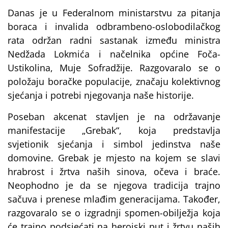
Danas je u Federalnom ministarstvu za pitanja
boraca i invalida odbrambeno-oslobodilačkog
rata održan radni sastanak između ministra
Nedžada Lokmića i načelnika općine Foča-
Ustikolina, Muje Sofradžije. Razgovaralo se o
položaju boračke populacije, značaju kolektivnog
sjećanja i potrebi njegovanja naše historije.
Poseban akcenat stavljen je na održavanje
manifestacije „Grebak“, koja predstavlja
svjetionik sjećanja i simbol jedinstva naše
domovine. Grebak je mjesto na kojem se slavi
hrabrost i žrtva naših sinova, očeva i braće.
Neophodno je da se njegova tradicija trajno
sačuva i prenese mlađim generacijama. Također,
razgovaralo se o izgradnji spomen-obilježja koja
će trajno podsjećati na herojski put i žrtvu naših