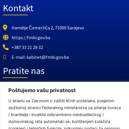
Kontakt
Hamdije Čemerlića 2, 71000 Sarajevo
https://fmbi.gov.ba
+387 33 21 29 32
E-mail: kabinet@fmbi.gov.ba
Pratite nas
Poštujemo vašu privatnost
Facebook Stranica
Youtube Kanal
U skladu sa Zakonom o zaštiti ličnih podataka, posjetom
službenoj stranici Federalnog ministarstva za pitanja boraca
Linkovi
/ branitelja i invalida odbrambeno-oslobodilačkog /
domovinskog rata automatski se, korištenjem kolačića
(cookies) i tehničkih funkcija, prikupljaju podaci za osnovnu