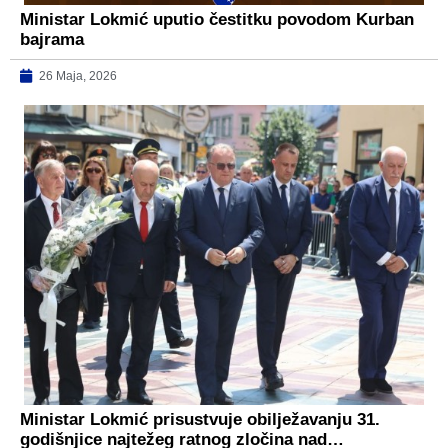
Ministar Lokmić uputio čestitku povodom Kurban
bajrama
26 Maja, 2026
Ministar Lokmić prisustvuje obilježavanju 31.
godišnjice najtežeg ratnog zločina nad…