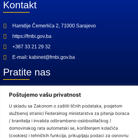
Kontakt
Hamdije Čemerlića 2, 71000 Sarajevo
https://fmbi.gov.ba
+387 33 21 29 32
E-mail: kabinet@fmbi.gov.ba
Pratite nas
Facebook Stranica
Poštujemo vašu privatnost
Youtube Kanal
U skladu sa Zakonom o zaštiti ličnih podataka, posjetom
službenoj stranici Federalnog ministarstva za pitanja boraca
Linkovi
/ branitelja i invalida odbrambeno-oslobodilačkog /
domovinskog rata automatski se, korištenjem kolačića
(cookies) i tehničkih funkcija, prikupljaju podaci za osnovnu