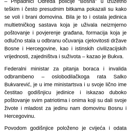
– Pripadnici Odreda policije “Bosna” u izuzetno
teškim i često presudnim bitkama pokazali su kako
se voli i brani domovina. Bila je to i ostala jedinica
multietničkog sastava koja je uživala neizmjerno
poštovanje i povjerenje građana, formacija koja je
odlučno stala u odbranu očuvanja cjelovitosti države
Bosne i Hercegovine, kao i istinskih civilizacijskih
vrijednosti, zajedništva i suživota – kazao je Bukva.
Federalni ministar za pitanja boraca i invalida
odbrambeno – oslobodilačkoga rata Salko
Bukvarević, je u ime ministartsva i u svoje lično ime
čestitao godišnjicu jedinice i iskazao duboko
poštovanje svim patriotima i onima koji su dali svoje
živote i mladost za jedinu nam domovinu Bosnu i
Hercegovinu.
Povodom godišnjice položeno je cvijeća i odata