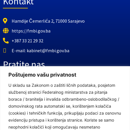
Kontakt
Hamdije Čemerlića 2, 71000 Sarajevo
https://fmbi.gov.ba
+387 33 21 29 32
E-mail: kabinet@fmbi.gov.ba
Pratite nas
Poštujemo vašu privatnost
Facebook Stranica
U skladu sa Zakonom o zaštiti ličnih podataka, posjetom
službenoj stranici Federalnog ministarstva za pitanja
Youtube Kanal
boraca / branitelja i invalida odbrambeno-oslobodilačkog /
Linkovi
domovinskog rata automatski se, korištenjem kolačića
(cookies) i tehničkih funkcija, prikupljaju podaci za osnovnu
evidenciju pristupa i korištenja stranice. Koriste se samo
neophodni kolačići koji omogućavaju nesmetano
Vlada Federacije Bosne i Hercegovine