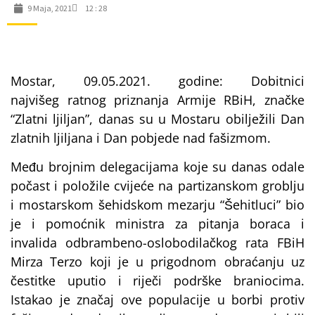
9 Maja, 2021
12 : 28
Mostar, 09.05.2021. godine: Dobitnici
najvišeg ratnog priznanja Armije RBiH, značke
“Zlatni ljiljan”, danas su u Mostaru obilježili Dan
zlatnih ljiljana i Dan pobjede nad fašizmom.
Među brojnim delegacijama koje su danas odale
počast i položile cvijeće na partizanskom groblju
i mostarskom šehidskom mezarju “Šehitluci” bio
je i pomoćnik ministra za pitanja boraca i
invalida odbrambeno-oslobodilačkog rata FBiH
Mirza Terzo koji je u prigodnom obraćanju uz
čestitke uputio i riječi podrške braniocima.
Istakao je značaj ove populacije u borbi protiv