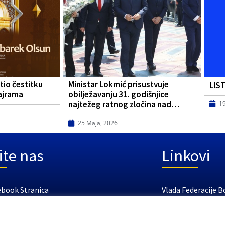
tio čestitku
Ministar Lokmić prisustvuje
LIS
ajrama
obilježavanju 31. godišnjice
najtežeg ratnog zločina nad…
1
25 Maja, 2026
ite nas
Linkovi
ebook Stranica
Vlada Federacije B
tube Kanal
Federalno ministar
Federalni zavod za