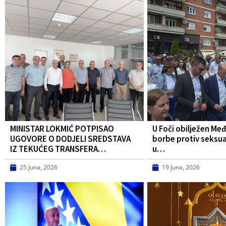
MINISTAR LOKMIĆ POTPISAO
U Foči obilježen Me
UGOVORE O DODJELI SREDSTAVA
borbe protiv seksua
IZ TEKUĆEG TRANSFERA…
u…
25 Juna, 2026
19 Juna, 2026