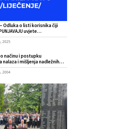
 Odluka o listi korisnika čiji
ISPUNJAVAJU uvjete…
a, 2025
a o načinu i postupku
ja nalaza i mišljenja nadležnih…
a, 2004