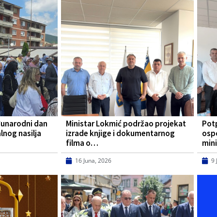
đunarodni dan
Ministar Lokmić podržao projekat
Pot
lnog nasilja
izrade knjige i dokumentarnog
osp
filma o…
mini
16 Juna, 2026
9 