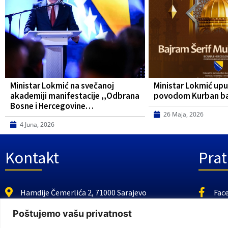
Ministar Lokmić na svečanoj
Ministar Lokmić upu
akademiji manifestacije ,,Odbrana
povodom Kurban b
Bosne i Hercegovine…
26 Maja, 2026
4 Juna, 2026
Kontakt
Prat
Hamdije Čemerlića 2, 71000 Sarajevo
Fac
https://fmbi.gov.ba
You
Poštujemo vašu privatnost
+387 33 21 29 32