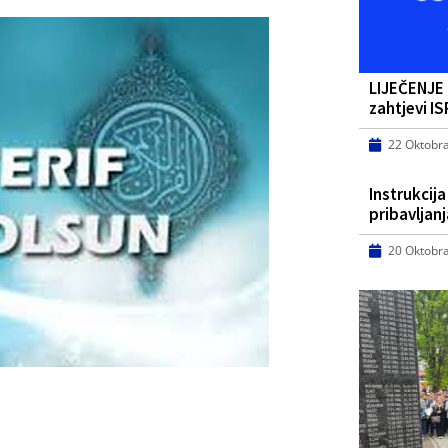
LIJEČENJE –
zahtjevi 
22 Oktobr
Instrukcij
pribavljan
20 Oktobr