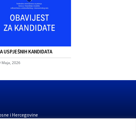
TA USPJEŠNIH KANDIDATA
9 Maja, 2026
osne i Hercegovine
stvo finansija
 penzijsko i invalidsko osiguranje