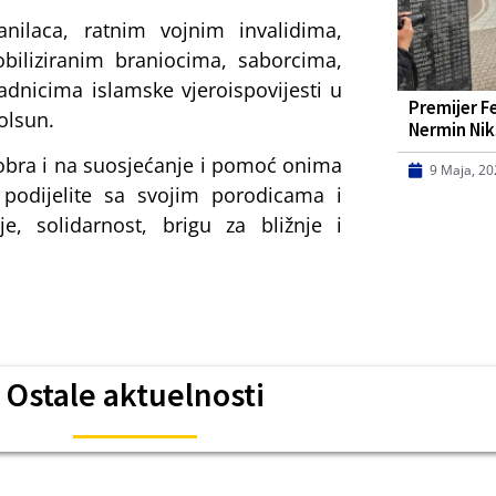
nilaca, ratnim vojnim invalidima,
obiliziranim braniocima, saborcima,
adnicima islamske vjeroispovijesti u
Premijer F
olsun.
Nermin Nik
dobra i na suosjećanje i pomoć onima
9 Maja, 2
podijelite sa svojim porodicama i
, solidarnost, brigu za bližnje i
Ostale aktuelnosti