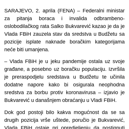
SARAJEVO, 2. aprila (FENA) – Federalni ministar
za pitanja boraca i invalida odbrambeno-
oslobodilačkog rata Salko Bukvarević kazao je da je
Vlada FBiH zauzela stav da sredstva u Budžetu sa
pozicije isplate naknade boračkim kategorijama
neće biti umanjena.
– Vlada FBiH je u jeku pandemije ostala uz svoje
građane, a posebno uz boračku populaciju. Izvršila
je preraspodjelu sredstava u Budžetu te učinila
dodatne napore kako bi osigurala neophodna
sredstva za borbu protiv koronavirusa – izjavio je
Bukvarević u današnjem obraćanju u Vladi FBiH.
Dok god postoji bilo kakva mogućnost da se sa
drugih pozicija vrše uštede, poručio je Bukvarević,
Vlada FBiH ostaje pri opredjeljenju da postignuti