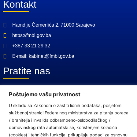
Kontakt
Hamdije Čemerlića 2, 71000 Sarajevo
https://fmbi.gov.ba
+387 33 21 29 32
E-mail: kabinet@fmbi.gov.ba
Pratite nas
Facebook Stranica
Poštujemo vašu privatnost
Youtube Kanal
U skladu sa Zakonom o zaštiti ličnih podataka, posjetom
službenoj stranici Federalnog ministarstva za pitanja boraca
Linkovi
/ branitelja i invalida odbrambeno-oslobodilačkog /
domovinskog rata automatski se, korištenjem kolačića
(cookies) i tehničkih funkcija, prikupljaju podaci za osnovnu