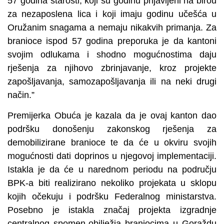
57 godina starosti, koji su godinu prijavljeni na birou
za nezaposlena lica i koji imaju godinu učešća u
Oružanim snagama a nemaju nikakvih primanja. Za
branioce ispod 57 godina preporuka je da kantoni
svojim odlukama i shodno mogućnostima daju
rješenja za njihovo zbrinjavanje, kroz projekte
zapošljavanja, samozapošljavanja ili na neki drugi
način.”
Premijerka Obuća je kazala da je ovaj kanton dao
podršku donošenju zakonskog rješenja za
demobilizirane branioce te da će u okviru svojih
mogućnosti dati doprinos u njegovoj implementaciji.
Istakla je da će u narednom periodu na području
BPK-a biti realizirano nekoliko projekata u sklopu
kojih očekuju i podršku Federalnog ministarstva.
Posebno je istakla značaj projekta izgradnje
centralnog spomen-obilježja braniocima u Goraždu