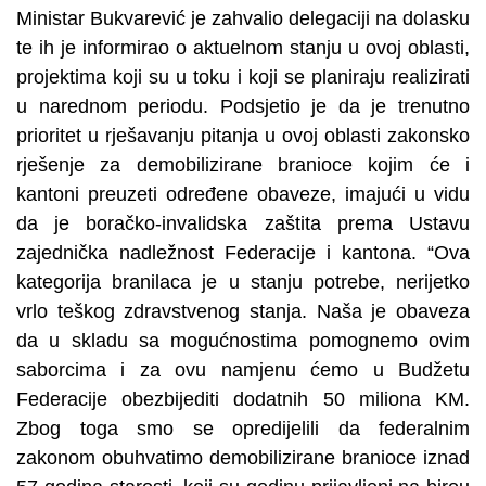
Ministar Bukvarević je zahvalio delegaciji na dolasku
te ih je informirao o aktuelnom stanju u ovoj oblasti,
projektima koji su u toku i koji se planiraju realizirati
u narednom periodu. Podsjetio je da je trenutno
prioritet u rješavanju pitanja u ovoj oblasti zakonsko
rješenje za demobilizirane branioce kojim će i
kantoni preuzeti određene obaveze, imajući u vidu
da je boračko-invalidska zaštita prema Ustavu
zajednička nadležnost Federacije i kantona. “Ova
kategorija branilaca je u stanju potrebe, nerijetko
vrlo teškog zdravstvenog stanja. Naša je obaveza
da u skladu sa mogućnostima pomognemo ovim
saborcima i za ovu namjenu ćemo u Budžetu
Federacije obezbijediti dodatnih 50 miliona KM.
Zbog toga smo se opredijelili da federalnim
zakonom obuhvatimo demobilizirane branioce iznad