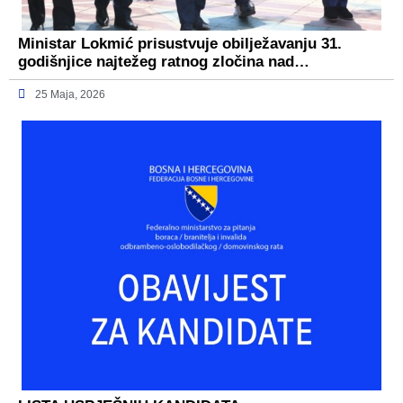
Ministar Lokmić prisustvuje obilježavanju 31.
godišnjice najtežeg ratnog zločina nad…
25 Maja, 2026