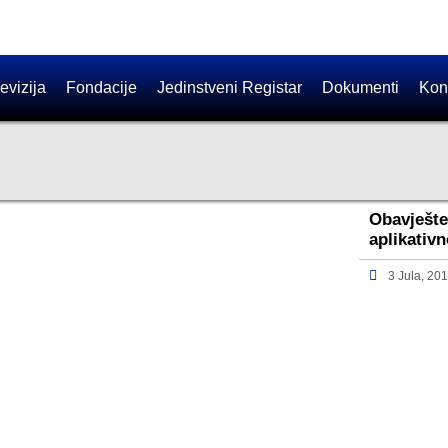
evizija
Fondacije
Jedinstveni Registar
Dokumenti
Kon
Obavješte
aplikativ
3 Jula, 20