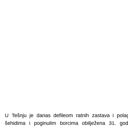
U Tešnju je danas defileom ratnih zastava i pol
šehidima i poginulim borcima obilježena 31. god