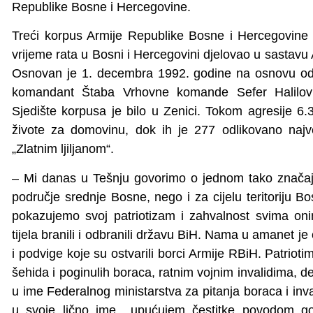
Republike Bosne i Hercegovine.
Treći korpus Armije Republike Bosne i Hercegovine 
vrijeme rata u Bosni i Hercegovini djelovao u sastav
Osnovan je 1. decembra 1992. godine na osnovu odl
komandant Štaba Vrhovne komande Sefer Halilović
Sjedište korpusa je bilo u Zenici. Tokom agresije 6
živote za domovinu, dok ih je 277 odlikovano naj
„Zlatnim ljiljanom“.
– Mi danas u Tešnju govorimo o jednom tako znača
područje srednje Bosne, nego i za cijelu teritoriju 
pokazujemo svoj patriotizam i zahvalnost svima onim
tijela branili i odbranili državu BiH. Nama u amanet j
i podvige koje su ostvarili borci Armije RBiH. Patrio
šehida i poginulih boraca, ratnim vojnim invalidima,
u ime Federalnog ministarstva za pitanja boraca i in
u svoje lično ime upućujem čestitke povodom god