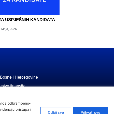
TA USPJEŠNIH KANDIDATA
9 Maja, 2026
 Bosne i Hercegovine
rstvo finansija
a penzijsko i invalidsko
nvalida odbrambeno-
idenciju pristupa i
stvo rada i socijalne politike
Odbij sve
Prihvati sve