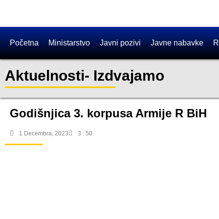
Početna
Ministarstvo
Javni pozivi
Javne nabavke
R
Aktuelnosti
-
Izdvajamo
Godišnjica 3. korpusa Armije R BiH
1 Decembra, 2023
3 : 50