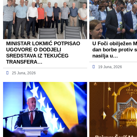
MINISTAR LOKMIĆ POTPISAO
U Foči obilježen 
UGOVORE O DODJELI
dan borbe protiv 
SREDSTAVA IZ TEKUĆEG
nasilja u…
TRANSFERA…
19 Juna, 2026
25 Juna, 2026