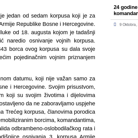
24 godine
komandan
je jedan od sedam korpusa koji je za
u Armije Republike Bosne i Hercegovine.
9 Oktobra,
uke od 18. augusta kojom je tadašnji
 naredio osnivanje vojnih korpusa.
.343 borca ovog korpusa su dala svoje
većim pojedinačnim vojnim priznanjem
jnom datumu, koji nije važan samo za
Bosne i Hercegovine. Svojim prisustvom,
 koji su svojim životima i dijelovima
e ostavljeno da ne zaboravljamo uspjehe
tima Trećeg korpusa, članovima porodica
 demobiliziranim borcima, komandantima,
valida odbrambeno-oslobodilačkog rata i
išnjice osnivanja 3. korpusa Armije