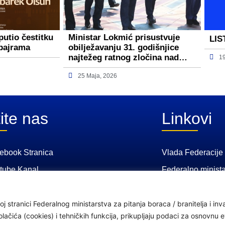
putio čestitku
Ministar Lokmić prisustvuje
LIS
bajrama
obilježavanju 31. godišnjice
najtežeg ratnog zločina nad…
1
25 Maja, 2026
ite nas
Linkovi
ebook Stranica
Vlada Federacije
tube Kanal
Federalno minista
Federalni zavod z
osiguranje
j stranici Federalnog ministarstva za pitanja boraca / branitelja i i
čića (cookies) i tehničkih funkcija, prikupljaju podaci za osnovnu ev
Federalno ministar