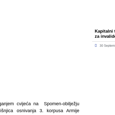
Kapitalni
za invali
30 Septem
aganjem cvijeća na Spomen-obilježju
išnjica osnivanja 3. korpusa Armije