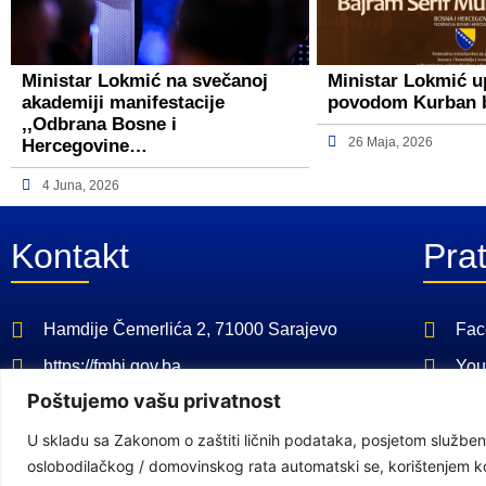
Ministar Lokmić na svečanoj
Ministar Lokmić u
akademiji manifestacije
povodom Kurban 
,,Odbrana Bosne i
26 Maja, 2026
Hercegovine…
4 Juna, 2026
Kontakt
Prat
Hamdije Čemerlića 2, 71000 Sarajevo
Fac
https://fmbi.gov.ba
You
Poštujemo vašu privatnost
+387 33 21 29 32
U skladu sa Zakonom o zaštiti ličnih podataka, posjetom službeno
E-mail: kabinet@fmbi.gov.ba
oslobodilačkog / domovinskog rata automatski se, korištenjem kola